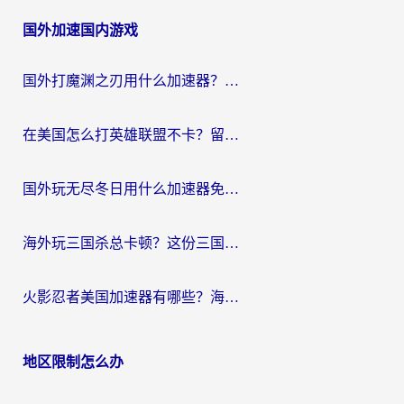
章
国外加速国内游戏
导
航
国外打魔渊之刃用什么加速器？2026海外玩家国服游戏加速全攻略（附闪耀暖暖&复苏的魔女避坑指南）
在美国怎么打英雄联盟不卡？留学生亲测的国服游戏加速全攻略
国外玩无尽冬日用什么加速器免费？海外党国服游戏加速避坑指南
海外玩三国杀总卡顿？这份三国杀游戏加速器指南帮你告别延迟烦恼
火影忍者美国加速器有哪些？海外党亲测的国服游戏加速全攻略（含菲律宾玩三国之刃守望黎明技巧）
地区限制怎么办