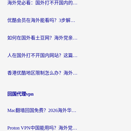
海外党必看：国外打不开国内的app怎么办？3步解决你的乡愁
优酷会员在海外能看吗？3步解决海外追剧难题，附实测好用加速器推荐
如何在国外看土豆网？海外党亲测有效的追剧加速器选择指南
人在国外打不开国内网站？这篇攻略帮你无缝解锁国内资源（附交管12123使用技巧）
香港优酷地区限制怎么办？海外党亲测有效的追剧解决方案
回国代理vpn
Mac翻墙回国免费？2026海外华人亲测：从CCTV5直播到国内APP，这样选加速器才靠谱
Proton VPN中国能用吗？海外党选回国加速器的避坑指南（附番茄加速器实测）