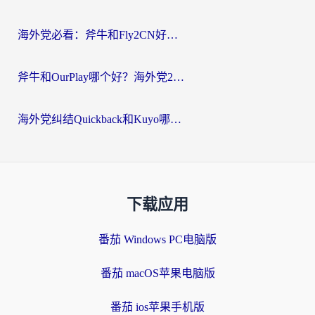
海外党必看：斧牛和Fly2CN好用吗？3招教你选对回国加速器（附免费试用攻略）
斧牛和OurPlay哪个好？海外党2026亲测：选对加速器，国内资源秒加载
海外党纠结Quickback和Kuyo哪个好？选对回国加速器才能无缝刷国内资源
下载应用
番茄 Windows PC电脑版
番茄 macOS苹果电脑版
番茄 ios苹果手机版