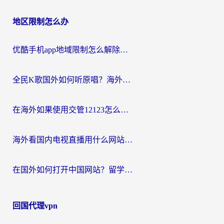
地区限制怎么办
优酷手机app地域限制怎么解除？海外党亲测有效的追剧方案
全民K歌国外如何听原唱？海外党亲测有效的回国加速器选择指南
在海外如果使用交管12123怎么处理？留学生亲测有效的回国加速方案
海外看国内电视直播用什么网站比较好？一篇解决你所有追剧难题的实用指南
在国外如何打开中国网站？留学生与海外华人的无缝访问指南
回国代理vpn