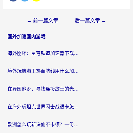
文
←
前一篇文章
后一篇文章
→
章
国外加速国内游戏
导
航
海外崩坏：星穹铁道加速器下载安装：一份给游子的终极网络指南
境外玩航海王热血航线用什么加速器？2026海外玩家实测最优方案（附欧洲问道堡垒前线加速技巧）
在异国他乡，寻找连接故土的光明大陆免费加速器
在海外玩坦克世界闪击战很卡怎么办？老玩家亲测有效的加速器选择指南
欧洲怎么玩新诛仙不卡顿？一份给海外游子的国服游戏畅玩指南