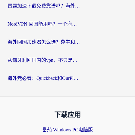
雷霆加速下载免费靠谱吗？海外党选回国加速器的避坑指南（附热门工具对比）
NordVPN 回国能用吗？一个海外用户必须面对的真实困境
海外回国加速器怎么选？斧牛和海龟哪个好？一篇帮你避开坑的实用指南
从匈牙利回国内的vpn，不只是为了刷剧那么简单
海外党必看：Quickback和OurPlay好用吗？3分钟选对回国加速器，无缝刷剧玩游戏
下载应用
番茄 Windows PC电脑版