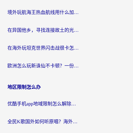
境外玩航海王热血航线用什么加速器？2026海外玩家实测最优方案（附欧洲问道堡垒前线加速技巧）
在异国他乡，寻找连接故土的光明大陆免费加速器
在海外玩坦克世界闪击战很卡怎么办？老玩家亲测有效的加速器选择指南
欧洲怎么玩新诛仙不卡顿？一份给海外游子的国服游戏畅玩指南
地区限制怎么办
优酷手机app地域限制怎么解除？海外党亲测有效的追剧方案
全民K歌国外如何听原唱？海外党亲测有效的回国加速器选择指南