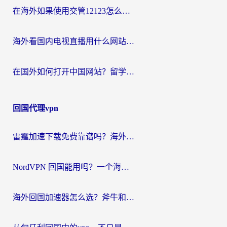
在海外如果使用交管12123怎么处理？留学生亲测有效的回国加速方案
海外看国内电视直播用什么网站比较好？一篇解决你所有追剧难题的实用指南
在国外如何打开中国网站？留学生与海外华人的无缝访问指南
回国代理vpn
雷霆加速下载免费靠谱吗？海外党选回国加速器的避坑指南（附热门工具对比）
NordVPN 回国能用吗？一个海外用户必须面对的真实困境
海外回国加速器怎么选？斧牛和海龟哪个好？一篇帮你避开坑的实用指南