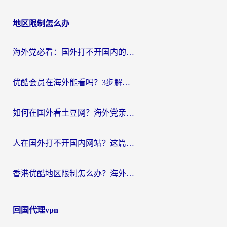
地区限制怎么办
海外党必看：国外打不开国内的app怎么办？3步解决你的乡愁
优酷会员在海外能看吗？3步解决海外追剧难题，附实测好用加速器推荐
如何在国外看土豆网？海外党亲测有效的追剧加速器选择指南
人在国外打不开国内网站？这篇攻略帮你无缝解锁国内资源（附交管12123使用技巧）
香港优酷地区限制怎么办？海外党亲测有效的追剧解决方案
回国代理vpn