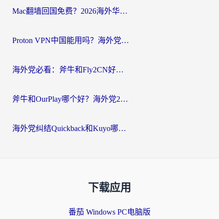
Mac翻墙回国免费？2026海外华人亲测：从CCTV5直播到国内APP，这样选加速器才靠谱
Proton VPN中国能用吗？海外党选回国加速器的避坑指南（附番茄加速器实测）
海外党必看：斧牛和Fly2CN好用吗？3招教你选对回国加速器（附免费试用攻略）
斧牛和OurPlay哪个好？海外党2026亲测：选对加速器，国内资源秒加载
海外党纠结Quickback和Kuyo哪个好？选对回国加速器才能无缝刷国内资源
下载应用
番茄 Windows PC电脑版