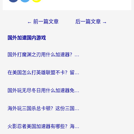
文
←
前一篇文章
后一篇文章
→
章
国外加速国内游戏
导
航
国外打魔渊之刃用什么加速器？2026海外玩家国服游戏加速全攻略（附闪耀暖暖&复苏的魔女避坑指南）
在美国怎么打英雄联盟不卡？留学生亲测的国服游戏加速全攻略
国外玩无尽冬日用什么加速器免费？海外党国服游戏加速避坑指南
海外玩三国杀总卡顿？这份三国杀游戏加速器指南帮你告别延迟烦恼
火影忍者美国加速器有哪些？海外党亲测的国服游戏加速全攻略（含菲律宾玩三国之刃守望黎明技巧）