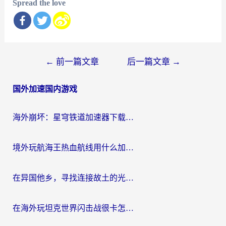
Spread the love
文
←
前一篇文章
后一篇文章
→
章
国外加速国内游戏
导
航
海外崩坏：星穹铁道加速器下载安装：一份给游子的终极网络指南
境外玩航海王热血航线用什么加速器？2026海外玩家实测最优方案（附欧洲问道堡垒前线加速技巧）
在异国他乡，寻找连接故土的光明大陆免费加速器
在海外玩坦克世界闪击战很卡怎么办？老玩家亲测有效的加速器选择指南