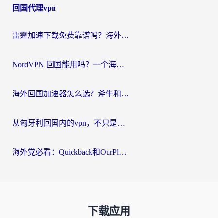
回国代理vpn
雷霆加速下载免费靠谱吗？海外党选回国加速器的避坑指南（附热门工具对比）
NordVPN 回国能用吗？一个海外用户必须面对的真实困境
海外回国加速器怎么选？斧牛和海龟哪个好？一篇帮你避开坑的实用指南
从匈牙利回国内的vpn，不只是为了刷剧那么简单
海外党必看：Quickback和OurPlay好用吗？3分钟选对回国加速器，无缝刷剧玩游戏
下载应用