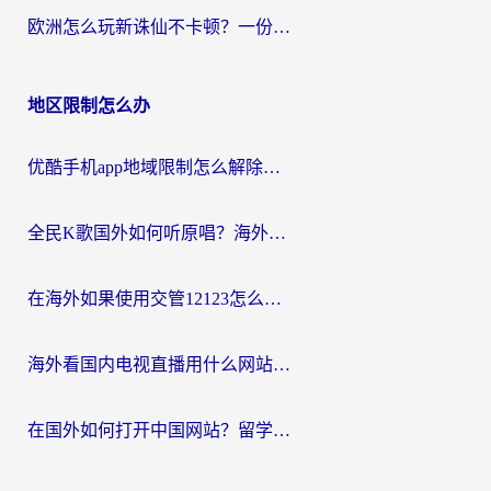
欧洲怎么玩新诛仙不卡顿？一份给海外游子的国服游戏畅玩指南
地区限制怎么办
优酷手机app地域限制怎么解除？海外党亲测有效的追剧方案
全民K歌国外如何听原唱？海外党亲测有效的回国加速器选择指南
在海外如果使用交管12123怎么处理？留学生亲测有效的回国加速方案
海外看国内电视直播用什么网站比较好？一篇解决你所有追剧难题的实用指南
在国外如何打开中国网站？留学生与海外华人的无缝访问指南