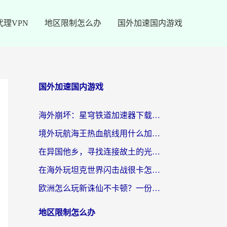
代理VPN
地区限制怎么办
国外加速国内游戏
国外加速国内游戏
海外崩坏：星穹铁道加速器下载安装：一份给游子的终极网络指南
境外玩航海王热血航线用什么加速器？2026海外玩家实测最优方案（附欧洲问道堡垒前线加速技巧）
在异国他乡，寻找连接故土的光明大陆免费加速器
在海外玩坦克世界闪击战很卡怎么办？老玩家亲测有效的加速器选择指南
欧洲怎么玩新诛仙不卡顿？一份给海外游子的国服游戏畅玩指南
地区限制怎么办