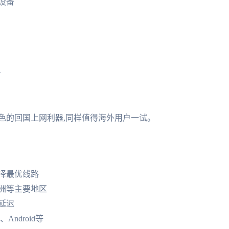
设备
备
色的回国上网利器,同样值得海外用户一试。
择最优线路
亚洲等主要地区
延迟
Android等