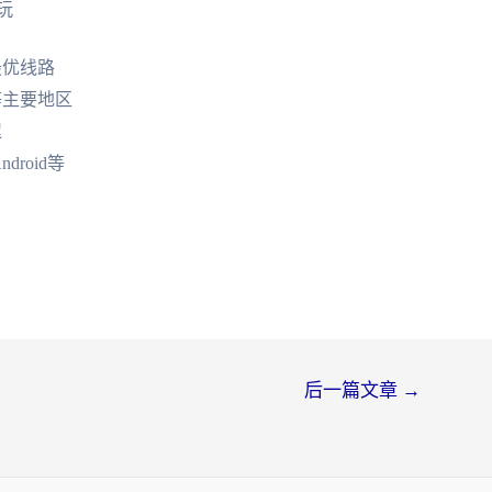
玩
最优线路
等主要地区
迟
droid等
后一篇文章
→