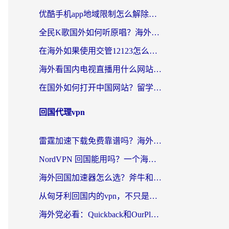
优酷手机app地域限制怎么解除？海外党亲测有效的追剧方案
全民K歌国外如何听原唱？海外党亲测有效的回国加速器选择指南
在海外如果使用交管12123怎么处理？留学生亲测有效的回国加速方案
海外看国内电视直播用什么网站比较好？一篇解决你所有追剧难题的实用指南
在国外如何打开中国网站？留学生与海外华人的无缝访问指南
回国代理vpn
雷霆加速下载免费靠谱吗？海外党选回国加速器的避坑指南（附热门工具对比）
NordVPN 回国能用吗？一个海外用户必须面对的真实困境
海外回国加速器怎么选？斧牛和海龟哪个好？一篇帮你避开坑的实用指南
从匈牙利回国内的vpn，不只是为了刷剧那么简单
海外党必看：Quickback和OurPlay好用吗？3分钟选对回国加速器，无缝刷剧玩游戏