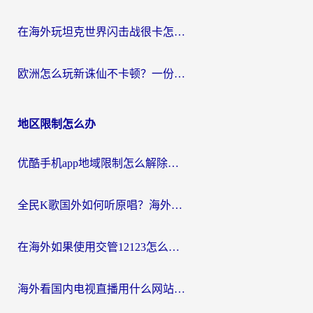
在海外玩坦克世界闪击战很卡怎么办？老玩家亲测有效的加速器选择指南
欧洲怎么玩新诛仙不卡顿？一份给海外游子的国服游戏畅玩指南
地区限制怎么办
优酷手机app地域限制怎么解除？海外党亲测有效的追剧方案
全民K歌国外如何听原唱？海外党亲测有效的回国加速器选择指南
在海外如果使用交管12123怎么处理？留学生亲测有效的回国加速方案
海外看国内电视直播用什么网站比较好？一篇解决你所有追剧难题的实用指南