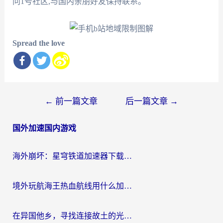
问1号社区,与国内亲朋好友保持联系。
Spread the love
文
←
前一篇文章
后一篇文章
→
章
国外加速国内游戏
导
航
海外崩坏：星穹铁道加速器下载安装：一份给游子的终极网络指南
境外玩航海王热血航线用什么加速器？2026海外玩家实测最优方案（附欧洲问道堡垒前线加速技巧）
在异国他乡，寻找连接故土的光明大陆免费加速器