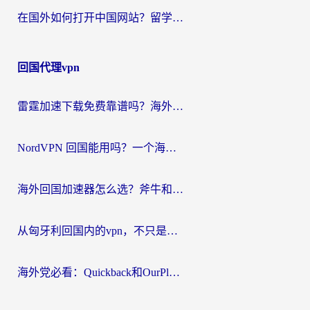
在国外如何打开中国网站？留学生与海外华人的无缝访问指南
回国代理vpn
雷霆加速下载免费靠谱吗？海外党选回国加速器的避坑指南（附热门工具对比）
NordVPN 回国能用吗？一个海外用户必须面对的真实困境
海外回国加速器怎么选？斧牛和海龟哪个好？一篇帮你避开坑的实用指南
从匈牙利回国内的vpn，不只是为了刷剧那么简单
海外党必看：Quickback和OurPlay好用吗？3分钟选对回国加速器，无缝刷剧玩游戏