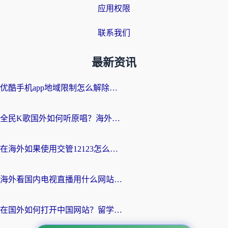
应用权限
联系我们
最新资讯
优酷手机app地域限制怎么解除？海外党亲测有效的追剧方案
全民K歌国外如何听原唱？海外党亲测有效的回国加速器选择指南
在海外如果使用交管12123怎么处理？留学生亲测有效的回国加速方案
海外看国内电视直播用什么网站比较好？一篇解决你所有追剧难题的实用指南
在国外如何打开中国网站？留学生与海外华人的无缝访问指南