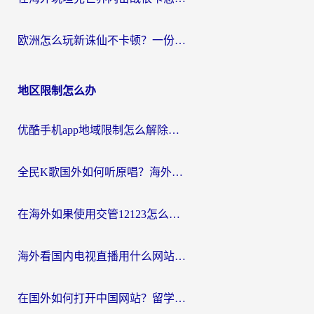
欧洲怎么玩新诛仙不卡顿？一份给海外游子的国服游戏畅玩指南
地区限制怎么办
优酷手机app地域限制怎么解除？海外党亲测有效的追剧方案
全民K歌国外如何听原唱？海外党亲测有效的回国加速器选择指南
在海外如果使用交管12123怎么处理？留学生亲测有效的回国加速方案
海外看国内电视直播用什么网站比较好？一篇解决你所有追剧难题的实用指南
在国外如何打开中国网站？留学生与海外华人的无缝访问指南