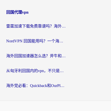
回国代理vpn
雷霆加速下载免费靠谱吗？海外党选回国加速器的避坑指南（附热门工具对比）
NordVPN 回国能用吗？一个海外用户必须面对的真实困境
海外回国加速器怎么选？斧牛和海龟哪个好？一篇帮你避开坑的实用指南
从匈牙利回国内的vpn，不只是为了刷剧那么简单
海外党必看：Quickback和OurPlay好用吗？3分钟选对回国加速器，无缝刷剧玩游戏