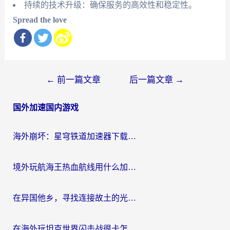
持续的技术升级：确保服务的高效性和稳定性。
Spread the love
文
←
前一篇文章
后一篇文章
→
章
国外加速国内游戏
导
航
海外崩坏：星穹铁道加速器下载安装：一份给游子的终极网络指南
境外玩航海王热血航线用什么加速器？2026海外玩家实测最优方案（附欧洲问道堡垒前线加速技巧）
在异国他乡，寻找连接故土的光明大陆免费加速器
在海外玩坦克世界闪击战很卡怎么办？老玩家亲测有效的加速器选择指南