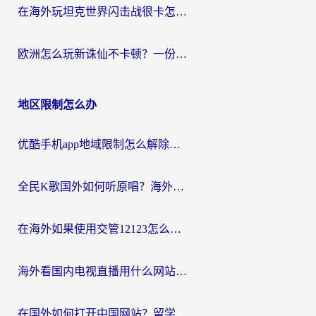
在海外玩坦克世界闪击战很卡怎么办？老玩家亲测有效的加速器选择指南
欧洲怎么玩新诛仙不卡顿？一份给海外游子的国服游戏畅玩指南
地区限制怎么办
优酷手机app地域限制怎么解除？海外党亲测有效的追剧方案
全民K歌国外如何听原唱？海外党亲测有效的回国加速器选择指南
在海外如果使用交管12123怎么处理？留学生亲测有效的回国加速方案
海外看国内电视直播用什么网站比较好？一篇解决你所有追剧难题的实用指南
在国外如何打开中国网站？留学生与海外华人的无缝访问指南