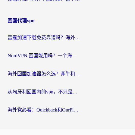
回国代理vpn
雷霆加速下载免费靠谱吗？海外党选回国加速器的避坑指南（附热门工具对比）
NordVPN 回国能用吗？一个海外用户必须面对的真实困境
海外回国加速器怎么选？斧牛和海龟哪个好？一篇帮你避开坑的实用指南
从匈牙利回国内的vpn，不只是为了刷剧那么简单
海外党必看：Quickback和OurPlay好用吗？3分钟选对回国加速器，无缝刷剧玩游戏