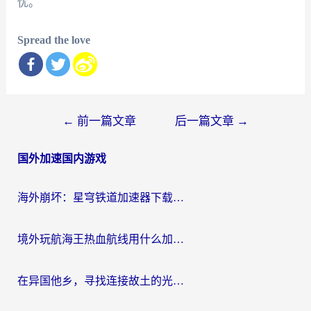
忧。
Spread the love
文
←
前一篇文章
后一篇文章
→
章
国外加速国内游戏
导
航
海外崩坏：星穹铁道加速器下载安装：一份给游子的终极网络指南
境外玩航海王热血航线用什么加速器？2026海外玩家实测最优方案（附欧洲问道堡垒前线加速技巧）
在异国他乡，寻找连接故土的光明大陆免费加速器