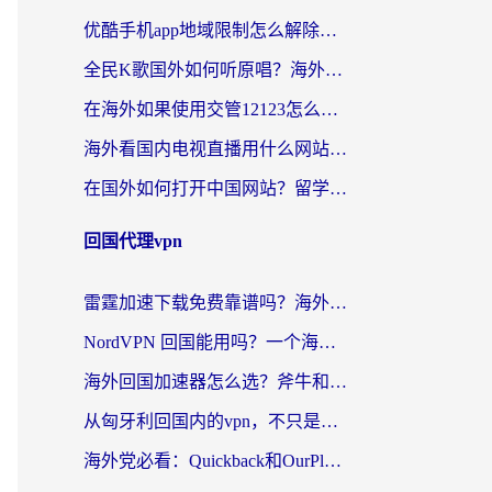
优酷手机app地域限制怎么解除？海外党亲测有效的追剧方案
全民K歌国外如何听原唱？海外党亲测有效的回国加速器选择指南
在海外如果使用交管12123怎么处理？留学生亲测有效的回国加速方案
海外看国内电视直播用什么网站比较好？一篇解决你所有追剧难题的实用指南
在国外如何打开中国网站？留学生与海外华人的无缝访问指南
回国代理vpn
雷霆加速下载免费靠谱吗？海外党选回国加速器的避坑指南（附热门工具对比）
NordVPN 回国能用吗？一个海外用户必须面对的真实困境
海外回国加速器怎么选？斧牛和海龟哪个好？一篇帮你避开坑的实用指南
从匈牙利回国内的vpn，不只是为了刷剧那么简单
海外党必看：Quickback和OurPlay好用吗？3分钟选对回国加速器，无缝刷剧玩游戏