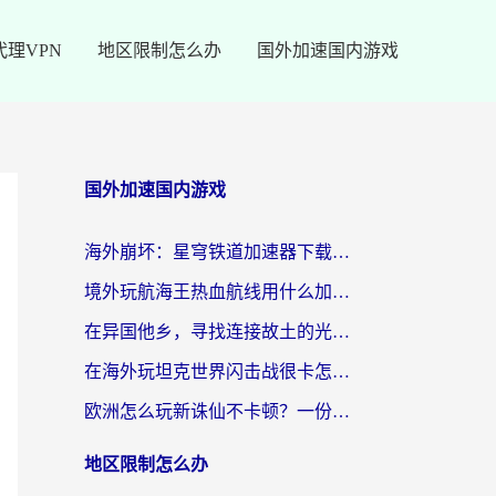
代理VPN
地区限制怎么办
国外加速国内游戏
国外加速国内游戏
海外崩坏：星穹铁道加速器下载安装：一份给游子的终极网络指南
境外玩航海王热血航线用什么加速器？2026海外玩家实测最优方案（附欧洲问道堡垒前线加速技巧）
在异国他乡，寻找连接故土的光明大陆免费加速器
在海外玩坦克世界闪击战很卡怎么办？老玩家亲测有效的加速器选择指南
欧洲怎么玩新诛仙不卡顿？一份给海外游子的国服游戏畅玩指南
地区限制怎么办