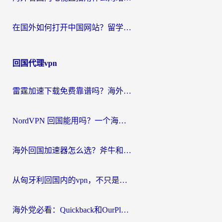
在国外如何打开中国网站？留学生与海外华人的无缝访问指南
回国代理vpn
雷霆加速下载免费靠谱吗？海外党选回国加速器的避坑指南（附热门工具对比）
NordVPN 回国能用吗？一个海外用户必须面对的真实困境
海外回国加速器怎么选？斧牛和海龟哪个好？一篇帮你避开坑的实用指南
从匈牙利回国内的vpn，不只是为了刷剧那么简单
海外党必看：Quickback和OurPlay好用吗？3分钟选对回国加速器，无缝刷剧玩游戏