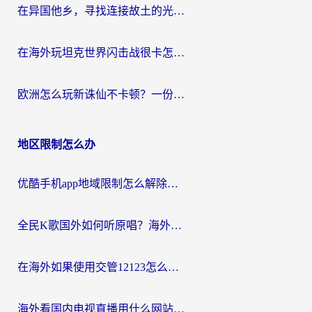
在异国他乡，寻找连接故土的光明大陆免费加速器
在海外玩坦克世界闪击战很卡怎么办？老玩家亲测有效的加速器选择指南
欧洲怎么玩新诛仙不卡顿？一份给海外游子的国服游戏畅玩指南
地区限制怎么办
优酷手机app地域限制怎么解除？海外党亲测有效的追剧方案
全民K歌国外如何听原唱？海外党亲测有效的回国加速器选择指南
在海外如果使用交管12123怎么处理？留学生亲测有效的回国加速方案
海外看国内电视直播用什么网站比较好？一篇解决你所有追剧难题的实用指南