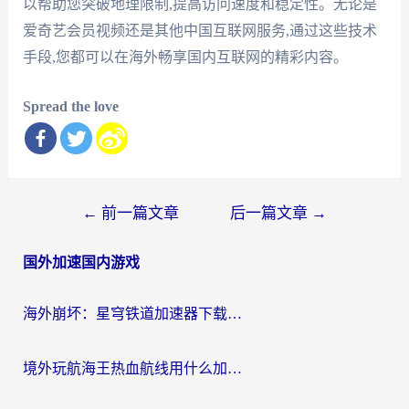
以帮助您突破地理限制,提高访问速度和稳定性。无论是
爱奇艺会员视频还是其他中国互联网服务,通过这些技术
手段,您都可以在海外畅享国内互联网的精彩内容。
Spread the love
文
←
前一篇文章
后一篇文章
→
章
国外加速国内游戏
导
航
海外崩坏：星穹铁道加速器下载安装：一份给游子的终极网络指南
境外玩航海王热血航线用什么加速器？2026海外玩家实测最优方案（附欧洲问道堡垒前线加速技巧）