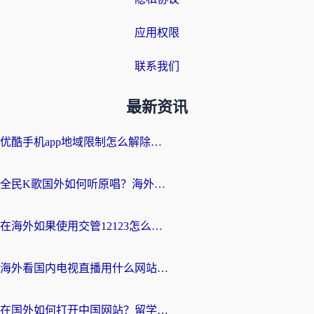
应用权限
联系我们
最新资讯
优酷手机app地域限制怎么解除？海外党亲测有效的追剧方案
全民K歌国外如何听原唱？海外党亲测有效的回国加速器选择指南
在海外如果使用交管12123怎么处理？留学生亲测有效的回国加速方案
海外看国内电视直播用什么网站比较好？一篇解决你所有追剧难题的实用指南
在国外如何打开中国网站？留学生与海外华人的无缝访问指南