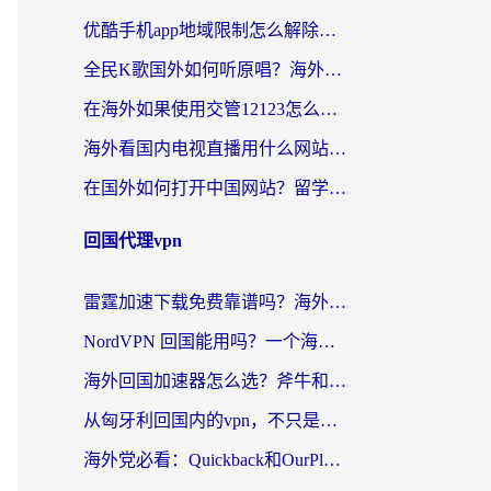
优酷手机app地域限制怎么解除？海外党亲测有效的追剧方案
全民K歌国外如何听原唱？海外党亲测有效的回国加速器选择指南
在海外如果使用交管12123怎么处理？留学生亲测有效的回国加速方案
海外看国内电视直播用什么网站比较好？一篇解决你所有追剧难题的实用指南
在国外如何打开中国网站？留学生与海外华人的无缝访问指南
回国代理vpn
雷霆加速下载免费靠谱吗？海外党选回国加速器的避坑指南（附热门工具对比）
NordVPN 回国能用吗？一个海外用户必须面对的真实困境
海外回国加速器怎么选？斧牛和海龟哪个好？一篇帮你避开坑的实用指南
从匈牙利回国内的vpn，不只是为了刷剧那么简单
海外党必看：Quickback和OurPlay好用吗？3分钟选对回国加速器，无缝刷剧玩游戏