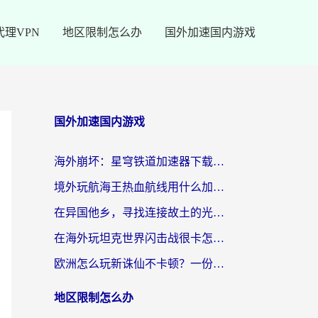
代理VPN
地区限制怎么办
国外加速国内游戏
国外加速国内游戏
海外崩坏：星穹铁道加速器下载安装：一份给游子的终极网络指南
境外玩航海王热血航线用什么加速器？2026海外玩家实测最优方案（附欧洲问道堡垒前线加速技巧）
在异国他乡，寻找连接故土的光明大陆免费加速器
在海外玩坦克世界闪击战很卡怎么办？老玩家亲测有效的加速器选择指南
欧洲怎么玩新诛仙不卡顿？一份给海外游子的国服游戏畅玩指南
地区限制怎么办