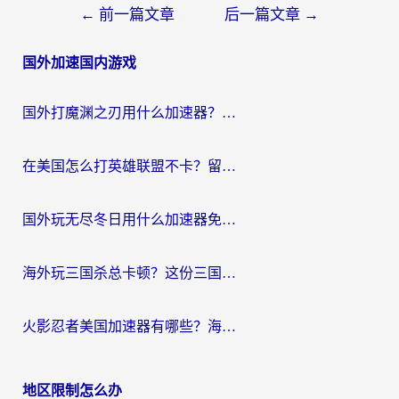
文
←
前一篇文章
后一篇文章
→
章
国外加速国内游戏
导
航
国外打魔渊之刃用什么加速器？2026海外玩家国服游戏加速全攻略（附闪耀暖暖&复苏的魔女避坑指南）
在美国怎么打英雄联盟不卡？留学生亲测的国服游戏加速全攻略
国外玩无尽冬日用什么加速器免费？海外党国服游戏加速避坑指南
海外玩三国杀总卡顿？这份三国杀游戏加速器指南帮你告别延迟烦恼
火影忍者美国加速器有哪些？海外党亲测的国服游戏加速全攻略（含菲律宾玩三国之刃守望黎明技巧）
地区限制怎么办