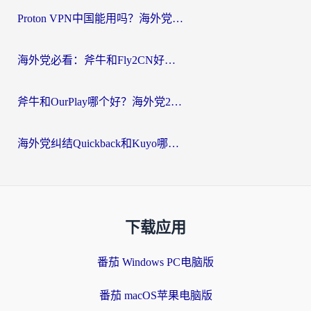
Proton VPN中国能用吗？海外党选回国加速器的避坑指南（附番茄加速器实测）
海外党必看：斧牛和Fly2CN好用吗？3招教你选对回国加速器（附免费试用攻略）
斧牛和OurPlay哪个好？海外党2026亲测：选对加速器，国内资源秒加载
海外党纠结Quickback和Kuyo哪个好？选对回国加速器才能无缝刷国内资源
下载应用
番茄 Windows PC电脑版
番茄 macOS苹果电脑版