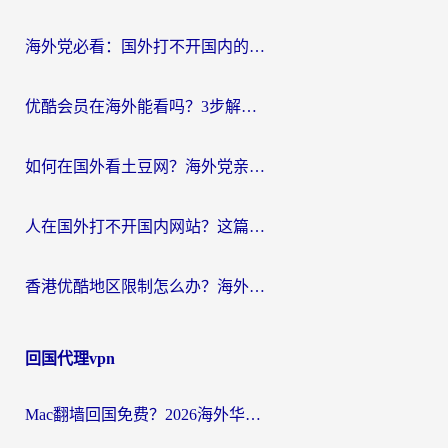
海外党必看：国外打不开国内的app怎么办？3步解决你的乡愁
优酷会员在海外能看吗？3步解决海外追剧难题，附实测好用加速器推荐
如何在国外看土豆网？海外党亲测有效的追剧加速器选择指南
人在国外打不开国内网站？这篇攻略帮你无缝解锁国内资源（附交管12123使用技巧）
香港优酷地区限制怎么办？海外党亲测有效的追剧解决方案
回国代理vpn
Mac翻墙回国免费？2026海外华人亲测：从CCTV5直播到国内APP，这样选加速器才靠谱