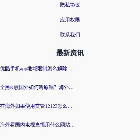
隐私协议
应用权限
联系我们
最新资讯
优酷手机app地域限制怎么解除？海外党亲测有效的追剧方案
全民K歌国外如何听原唱？海外党亲测有效的回国加速器选择指南
在海外如果使用交管12123怎么处理？留学生亲测有效的回国加速方案
海外看国内电视直播用什么网站比较好？一篇解决你所有追剧难题的实用指南