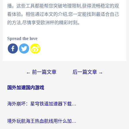
播。这些工具都能帮您突破地理限制,获得流畅稳定的观
看体验。相信通过本文的介绍,您一定能找到最适合自己
的方法,尽情享受欧洲杯的精彩时刻。
Spread the love
文
←
前一篇文章
后一篇文章
→
章
国外加速国内游戏
导
航
海外崩坏：星穹铁道加速器下载安装：一份给游子的终极网络指南
境外玩航海王热血航线用什么加速器？2026海外玩家实测最优方案（附欧洲问道堡垒前线加速技巧）