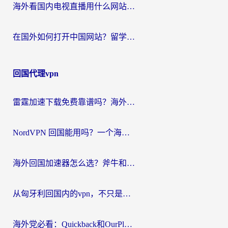
海外看国内电视直播用什么网站比较好？一篇解决你所有追剧难题的实用指南
在国外如何打开中国网站？留学生与海外华人的无缝访问指南
回国代理vpn
雷霆加速下载免费靠谱吗？海外党选回国加速器的避坑指南（附热门工具对比）
NordVPN 回国能用吗？一个海外用户必须面对的真实困境
海外回国加速器怎么选？斧牛和海龟哪个好？一篇帮你避开坑的实用指南
从匈牙利回国内的vpn，不只是为了刷剧那么简单
海外党必看：Quickback和OurPlay好用吗？3分钟选对回国加速器，无缝刷剧玩游戏