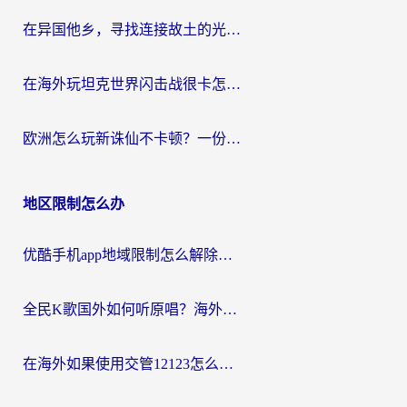
在异国他乡，寻找连接故土的光明大陆免费加速器
在海外玩坦克世界闪击战很卡怎么办？老玩家亲测有效的加速器选择指南
欧洲怎么玩新诛仙不卡顿？一份给海外游子的国服游戏畅玩指南
地区限制怎么办
优酷手机app地域限制怎么解除？海外党亲测有效的追剧方案
全民K歌国外如何听原唱？海外党亲测有效的回国加速器选择指南
在海外如果使用交管12123怎么处理？留学生亲测有效的回国加速方案