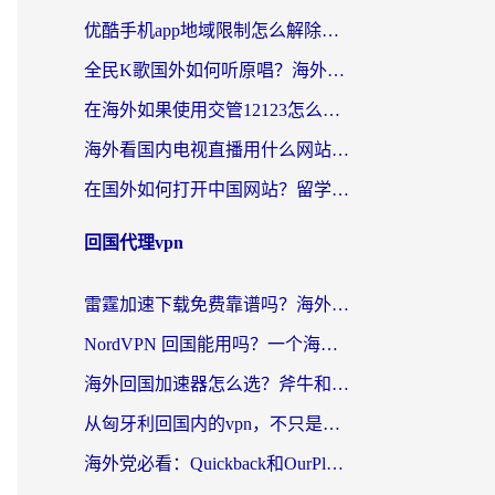
优酷手机app地域限制怎么解除？海外党亲测有效的追剧方案
全民K歌国外如何听原唱？海外党亲测有效的回国加速器选择指南
在海外如果使用交管12123怎么处理？留学生亲测有效的回国加速方案
海外看国内电视直播用什么网站比较好？一篇解决你所有追剧难题的实用指南
在国外如何打开中国网站？留学生与海外华人的无缝访问指南
回国代理vpn
雷霆加速下载免费靠谱吗？海外党选回国加速器的避坑指南（附热门工具对比）
NordVPN 回国能用吗？一个海外用户必须面对的真实困境
海外回国加速器怎么选？斧牛和海龟哪个好？一篇帮你避开坑的实用指南
从匈牙利回国内的vpn，不只是为了刷剧那么简单
海外党必看：Quickback和OurPlay好用吗？3分钟选对回国加速器，无缝刷剧玩游戏