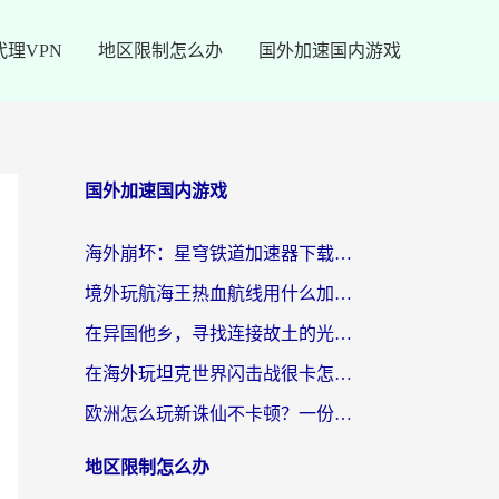
代理VPN
地区限制怎么办
国外加速国内游戏
国外加速国内游戏
海外崩坏：星穹铁道加速器下载安装：一份给游子的终极网络指南
境外玩航海王热血航线用什么加速器？2026海外玩家实测最优方案（附欧洲问道堡垒前线加速技巧）
在异国他乡，寻找连接故土的光明大陆免费加速器
在海外玩坦克世界闪击战很卡怎么办？老玩家亲测有效的加速器选择指南
欧洲怎么玩新诛仙不卡顿？一份给海外游子的国服游戏畅玩指南
地区限制怎么办