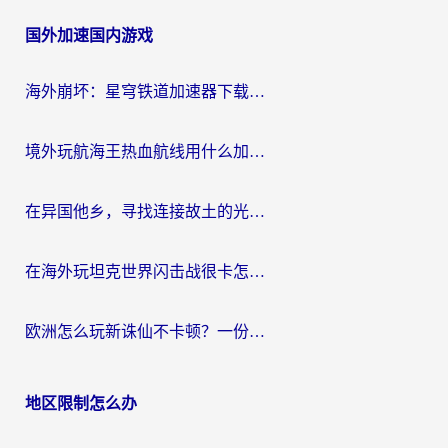
章
国外加速国内游戏
导
航
海外崩坏：星穹铁道加速器下载安装：一份给游子的终极网络指南
境外玩航海王热血航线用什么加速器？2026海外玩家实测最优方案（附欧洲问道堡垒前线加速技巧）
在异国他乡，寻找连接故土的光明大陆免费加速器
在海外玩坦克世界闪击战很卡怎么办？老玩家亲测有效的加速器选择指南
欧洲怎么玩新诛仙不卡顿？一份给海外游子的国服游戏畅玩指南
地区限制怎么办