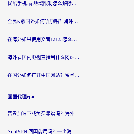
优酷手机app地域限制怎么解除？海外党亲测有效的追剧方案
全民K歌国外如何听原唱？海外党亲测有效的回国加速器选择指南
在海外如果使用交管12123怎么处理？留学生亲测有效的回国加速方案
海外看国内电视直播用什么网站比较好？一篇解决你所有追剧难题的实用指南
在国外如何打开中国网站？留学生与海外华人的无缝访问指南
回国代理vpn
雷霆加速下载免费靠谱吗？海外党选回国加速器的避坑指南（附热门工具对比）
NordVPN 回国能用吗？一个海外用户必须面对的真实困境