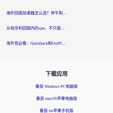
海外回国加速器怎么选？斧牛和海龟哪个好？一篇帮你避开坑的实用指南
从匈牙利回国内的vpn，不只是为了刷剧那么简单
海外党必看：Quickback和OurPlay好用吗？3分钟选对回国加速器，无缝刷剧玩游戏
下载应用
番茄 Windows PC电脑版
番茄 macOS苹果电脑版
番茄 ios苹果手机版