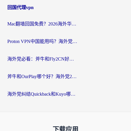
回国代理vpn
Mac翻墙回国免费？2026海外华人亲测：从CCTV5直播到国内APP，这样选加速器才靠谱
Proton VPN中国能用吗？海外党选回国加速器的避坑指南（附番茄加速器实测）
海外党必看：斧牛和Fly2CN好用吗？3招教你选对回国加速器（附免费试用攻略）
斧牛和OurPlay哪个好？海外党2026亲测：选对加速器，国内资源秒加载
海外党纠结Quickback和Kuyo哪个好？选对回国加速器才能无缝刷国内资源
下载应用