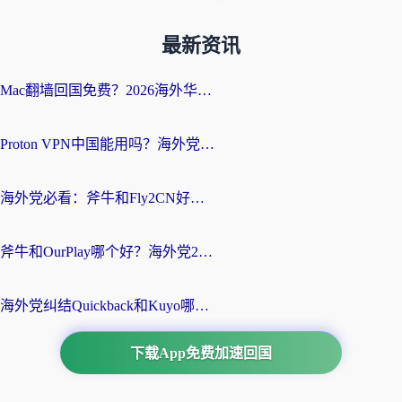
最新资讯
Mac翻墙回国免费？2026海外华人亲测：从CCTV5直播到国内APP，这样选加速器才靠谱
Proton VPN中国能用吗？海外党选回国加速器的避坑指南（附番茄加速器实测）
海外党必看：斧牛和Fly2CN好用吗？3招教你选对回国加速器（附免费试用攻略）
斧牛和OurPlay哪个好？海外党2026亲测：选对加速器，国内资源秒加载
海外党纠结Quickback和Kuyo哪个好？选对回国加速器才能无缝刷国内资源
下载App免费加速回国