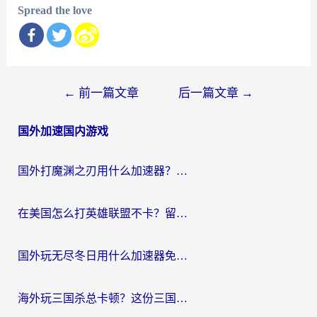
Spread the love
文
←
前一篇文章
后一篇文章
→
章
国外加速国内游戏
导
航
国外打魔渊之刃用什么加速器？2026海外玩家国服游戏加速全攻略（附闪耀暖暖&复苏的魔女避坑指南）
在美国怎么打英雄联盟不卡？留学生亲测的国服游戏加速全攻略
国外玩无尽冬日用什么加速器免费？海外党国服游戏加速避坑指南
海外玩三国杀总卡顿？这份三国杀游戏加速器指南帮你告别延迟烦恼