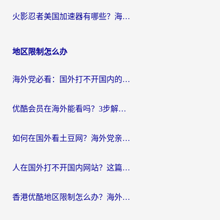
火影忍者美国加速器有哪些？海外党亲测的国服游戏加速全攻略（含菲律宾玩三国之刃守望黎明技巧）
地区限制怎么办
海外党必看：国外打不开国内的app怎么办？3步解决你的乡愁
优酷会员在海外能看吗？3步解决海外追剧难题，附实测好用加速器推荐
如何在国外看土豆网？海外党亲测有效的追剧加速器选择指南
人在国外打不开国内网站？这篇攻略帮你无缝解锁国内资源（附交管12123使用技巧）
香港优酷地区限制怎么办？海外党亲测有效的追剧解决方案