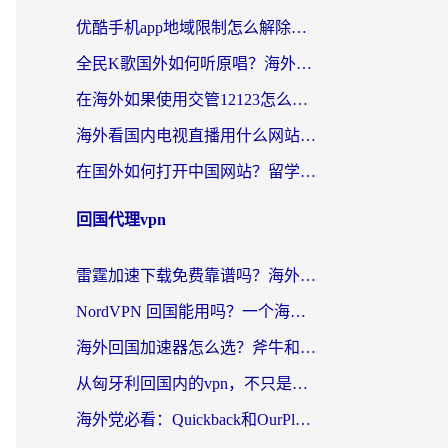
优酷手机app地域限制怎么解除？海外党亲测有效的追剧方案
全民K歌国外如何听原唱？海外党亲测有效的回国加速器选择指南
在海外如果使用交管12123怎么处理？留学生亲测有效的回国加速方案
海外看国内电视直播用什么网站比较好？一篇解决你所有追剧难题的实用指南
在国外如何打开中国网站？留学生与海外华人的无缝访问指南
回国代理vpn
雷霆加速下载免费靠谱吗？海外党选回国加速器的避坑指南（附热门工具对比）
NordVPN 回国能用吗？一个海外用户必须面对的真实困境
海外回国加速器怎么选？斧牛和海龟哪个好？一篇帮你避开坑的实用指南
从匈牙利回国内的vpn，不只是为了刷剧那么简单
海外党必看：Quickback和OurPlay好用吗？3分钟选对回国加速器，无缝刷剧玩游戏