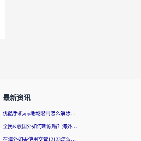
最新资讯
优酷手机app地域限制怎么解除？海外党亲测有效的追剧方案
全民K歌国外如何听原唱？海外党亲测有效的回国加速器选择指南
在海外如果使用交管12123怎么处理？留学生亲测有效的回国加速方案