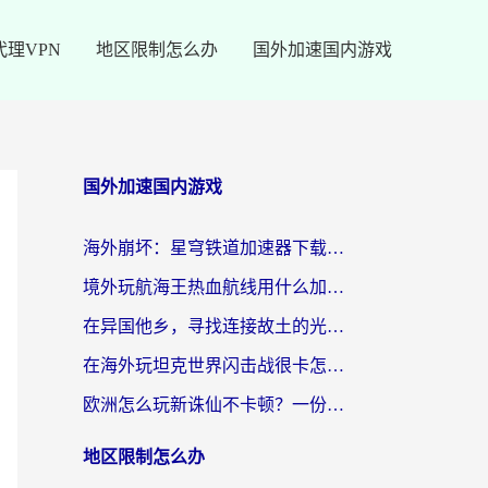
代理VPN
地区限制怎么办
国外加速国内游戏
国外加速国内游戏
海外崩坏：星穹铁道加速器下载安装：一份给游子的终极网络指南
境外玩航海王热血航线用什么加速器？2026海外玩家实测最优方案（附欧洲问道堡垒前线加速技巧）
在异国他乡，寻找连接故土的光明大陆免费加速器
在海外玩坦克世界闪击战很卡怎么办？老玩家亲测有效的加速器选择指南
欧洲怎么玩新诛仙不卡顿？一份给海外游子的国服游戏畅玩指南
地区限制怎么办