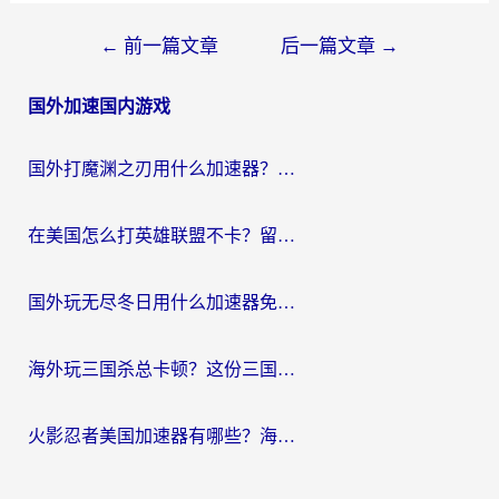
文
←
前一篇文章
后一篇文章
→
章
国外加速国内游戏
导
航
国外打魔渊之刃用什么加速器？2026海外玩家国服游戏加速全攻略（附闪耀暖暖&复苏的魔女避坑指南）
在美国怎么打英雄联盟不卡？留学生亲测的国服游戏加速全攻略
国外玩无尽冬日用什么加速器免费？海外党国服游戏加速避坑指南
海外玩三国杀总卡顿？这份三国杀游戏加速器指南帮你告别延迟烦恼
火影忍者美国加速器有哪些？海外党亲测的国服游戏加速全攻略（含菲律宾玩三国之刃守望黎明技巧）