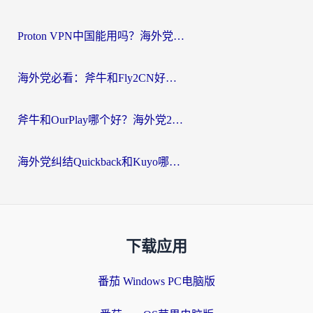
Proton VPN中国能用吗？海外党选回国加速器的避坑指南（附番茄加速器实测）
海外党必看：斧牛和Fly2CN好用吗？3招教你选对回国加速器（附免费试用攻略）
斧牛和OurPlay哪个好？海外党2026亲测：选对加速器，国内资源秒加载
海外党纠结Quickback和Kuyo哪个好？选对回国加速器才能无缝刷国内资源
下载应用
番茄 Windows PC电脑版