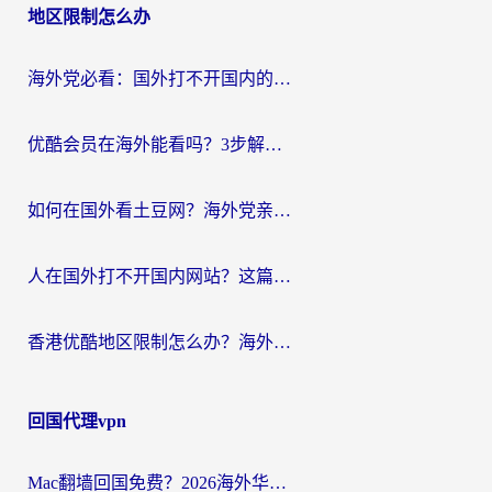
地区限制怎么办
海外党必看：国外打不开国内的app怎么办？3步解决你的乡愁
优酷会员在海外能看吗？3步解决海外追剧难题，附实测好用加速器推荐
如何在国外看土豆网？海外党亲测有效的追剧加速器选择指南
人在国外打不开国内网站？这篇攻略帮你无缝解锁国内资源（附交管12123使用技巧）
香港优酷地区限制怎么办？海外党亲测有效的追剧解决方案
回国代理vpn
Mac翻墙回国免费？2026海外华人亲测：从CCTV5直播到国内APP，这样选加速器才靠谱