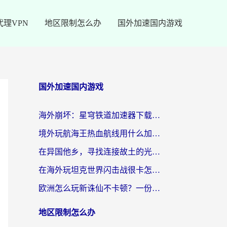
代理VPN
地区限制怎么办
国外加速国内游戏
国外加速国内游戏
海外崩坏：星穹铁道加速器下载安装：一份给游子的终极网络指南
境外玩航海王热血航线用什么加速器？2026海外玩家实测最优方案（附欧洲问道堡垒前线加速技巧）
在异国他乡，寻找连接故土的光明大陆免费加速器
在海外玩坦克世界闪击战很卡怎么办？老玩家亲测有效的加速器选择指南
欧洲怎么玩新诛仙不卡顿？一份给海外游子的国服游戏畅玩指南
地区限制怎么办