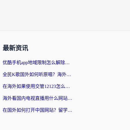
最新资讯
优酷手机app地域限制怎么解除？海外党亲测有效的追剧方案
全民K歌国外如何听原唱？海外党亲测有效的回国加速器选择指南
在海外如果使用交管12123怎么处理？留学生亲测有效的回国加速方案
海外看国内电视直播用什么网站比较好？一篇解决你所有追剧难题的实用指南
在国外如何打开中国网站？留学生与海外华人的无缝访问指南