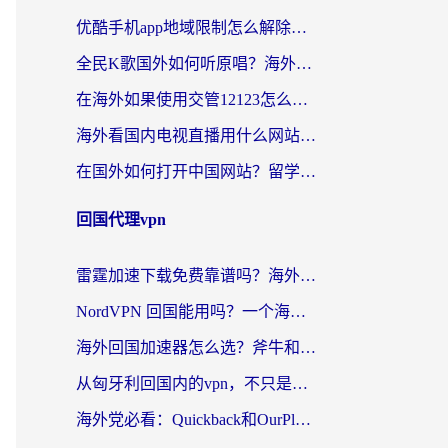
优酷手机app地域限制怎么解除？海外党亲测有效的追剧方案
全民K歌国外如何听原唱？海外党亲测有效的回国加速器选择指南
在海外如果使用交管12123怎么处理？留学生亲测有效的回国加速方案
海外看国内电视直播用什么网站比较好？一篇解决你所有追剧难题的实用指南
在国外如何打开中国网站？留学生与海外华人的无缝访问指南
回国代理vpn
雷霆加速下载免费靠谱吗？海外党选回国加速器的避坑指南（附热门工具对比）
NordVPN 回国能用吗？一个海外用户必须面对的真实困境
海外回国加速器怎么选？斧牛和海龟哪个好？一篇帮你避开坑的实用指南
从匈牙利回国内的vpn，不只是为了刷剧那么简单
海外党必看：Quickback和OurPlay好用吗？3分钟选对回国加速器，无缝刷剧玩游戏