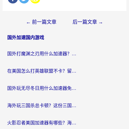
文
←
前一篇文章
后一篇文章
→
章
国外加速国内游戏
导
航
国外打魔渊之刃用什么加速器？2026海外玩家国服游戏加速全攻略（附闪耀暖暖&复苏的魔女避坑指南）
在美国怎么打英雄联盟不卡？留学生亲测的国服游戏加速全攻略
国外玩无尽冬日用什么加速器免费？海外党国服游戏加速避坑指南
海外玩三国杀总卡顿？这份三国杀游戏加速器指南帮你告别延迟烦恼
火影忍者美国加速器有哪些？海外党亲测的国服游戏加速全攻略（含菲律宾玩三国之刃守望黎明技巧）