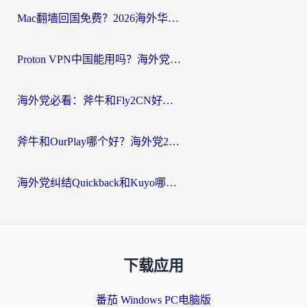
Mac翻墙回国免费？2026海外华人亲测：从CCTV5直播到国内APP，这样选加速器才靠谱
Proton VPN中国能用吗？海外党选回国加速器的避坑指南（附番茄加速器实测）
海外党必看：斧牛和Fly2CN好用吗？3招教你选对回国加速器（附免费试用攻略）
斧牛和OurPlay哪个好？海外党2026亲测：选对加速器，国内资源秒加载
海外党纠结Quickback和Kuyo哪个好？选对回国加速器才能无缝刷国内资源
下载应用
番茄 Windows PC电脑版