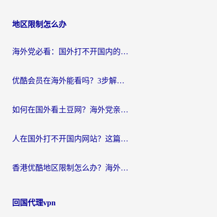
地区限制怎么办
海外党必看：国外打不开国内的app怎么办？3步解决你的乡愁
优酷会员在海外能看吗？3步解决海外追剧难题，附实测好用加速器推荐
如何在国外看土豆网？海外党亲测有效的追剧加速器选择指南
人在国外打不开国内网站？这篇攻略帮你无缝解锁国内资源（附交管12123使用技巧）
香港优酷地区限制怎么办？海外党亲测有效的追剧解决方案
回国代理vpn