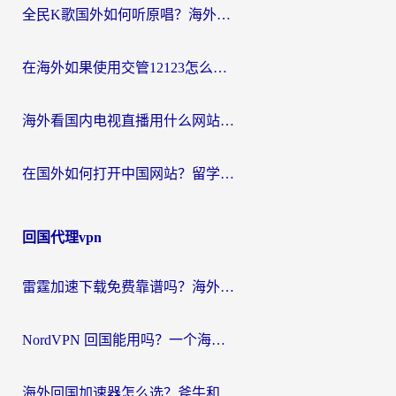
全民K歌国外如何听原唱？海外党亲测有效的回国加速器选择指南
在海外如果使用交管12123怎么处理？留学生亲测有效的回国加速方案
海外看国内电视直播用什么网站比较好？一篇解决你所有追剧难题的实用指南
在国外如何打开中国网站？留学生与海外华人的无缝访问指南
回国代理vpn
雷霆加速下载免费靠谱吗？海外党选回国加速器的避坑指南（附热门工具对比）
NordVPN 回国能用吗？一个海外用户必须面对的真实困境
海外回国加速器怎么选？斧牛和海龟哪个好？一篇帮你避开坑的实用指南