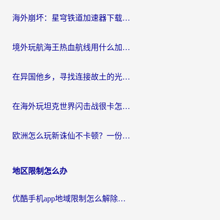
航
海外崩坏：星穹铁道加速器下载安装：一份给游子的终极网络指南
境外玩航海王热血航线用什么加速器？2026海外玩家实测最优方案（附欧洲问道堡垒前线加速技巧）
在异国他乡，寻找连接故土的光明大陆免费加速器
在海外玩坦克世界闪击战很卡怎么办？老玩家亲测有效的加速器选择指南
欧洲怎么玩新诛仙不卡顿？一份给海外游子的国服游戏畅玩指南
地区限制怎么办
优酷手机app地域限制怎么解除？海外党亲测有效的追剧方案