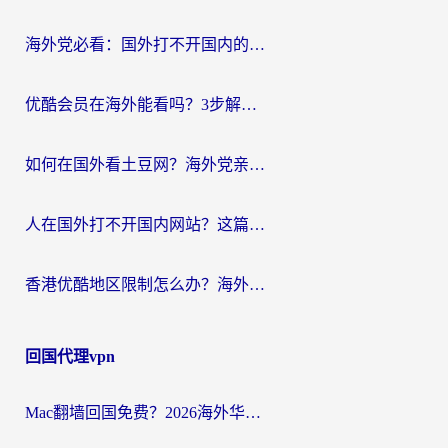
海外党必看：国外打不开国内的app怎么办？3步解决你的乡愁
优酷会员在海外能看吗？3步解决海外追剧难题，附实测好用加速器推荐
如何在国外看土豆网？海外党亲测有效的追剧加速器选择指南
人在国外打不开国内网站？这篇攻略帮你无缝解锁国内资源（附交管12123使用技巧）
香港优酷地区限制怎么办？海外党亲测有效的追剧解决方案
回国代理vpn
Mac翻墙回国免费？2026海外华人亲测：从CCTV5直播到国内APP，这样选加速器才靠谱