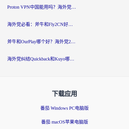
Proton VPN中国能用吗？海外党选回国加速器的避坑指南（附番茄加速器实测）
海外党必看：斧牛和Fly2CN好用吗？3招教你选对回国加速器（附免费试用攻略）
斧牛和OurPlay哪个好？海外党2026亲测：选对加速器，国内资源秒加载
海外党纠结Quickback和Kuyo哪个好？选对回国加速器才能无缝刷国内资源
下载应用
番茄 Windows PC电脑版
番茄 macOS苹果电脑版