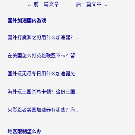
文
←
前一篇文章
后一篇文章
→
章
国外加速国内游戏
导
航
国外打魔渊之刃用什么加速器？2026海外玩家国服游戏加速全攻略（附闪耀暖暖&复苏的魔女避坑指南）
在美国怎么打英雄联盟不卡？留学生亲测的国服游戏加速全攻略
国外玩无尽冬日用什么加速器免费？海外党国服游戏加速避坑指南
海外玩三国杀总卡顿？这份三国杀游戏加速器指南帮你告别延迟烦恼
火影忍者美国加速器有哪些？海外党亲测的国服游戏加速全攻略（含菲律宾玩三国之刃守望黎明技巧）
地区限制怎么办