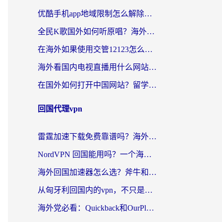
优酷手机app地域限制怎么解除？海外党亲测有效的追剧方案
全民K歌国外如何听原唱？海外党亲测有效的回国加速器选择指南
在海外如果使用交管12123怎么处理？留学生亲测有效的回国加速方案
海外看国内电视直播用什么网站比较好？一篇解决你所有追剧难题的实用指南
在国外如何打开中国网站？留学生与海外华人的无缝访问指南
回国代理vpn
雷霆加速下载免费靠谱吗？海外党选回国加速器的避坑指南（附热门工具对比）
NordVPN 回国能用吗？一个海外用户必须面对的真实困境
海外回国加速器怎么选？斧牛和海龟哪个好？一篇帮你避开坑的实用指南
从匈牙利回国内的vpn，不只是为了刷剧那么简单
海外党必看：Quickback和OurPlay好用吗？3分钟选对回国加速器，无缝刷剧玩游戏