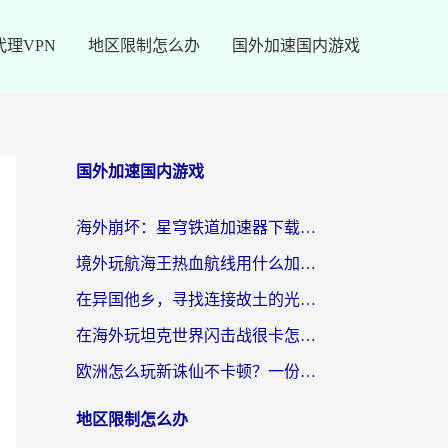
代理VPN
地区限制怎么办
国外加速国内游戏
国外加速国内游戏
海外崩坏：星穹铁道加速器下载安装：一份给游子的终极网络指南
境外玩航海王热血航线用什么加速器？2026海外玩家实测最优方案（附欧洲问道堡垒前线加速技巧）
在异国他乡，寻找连接故土的光明大陆免费加速器
在海外玩坦克世界闪击战很卡怎么办？老玩家亲测有效的加速器选择指南
欧洲怎么玩新诛仙不卡顿？一份给海外游子的国服游戏畅玩指南
地区限制怎么办