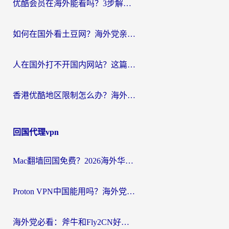
优酷会员在海外能看吗？3步解决海外追剧难题，附实测好用加速器推荐
如何在国外看土豆网？海外党亲测有效的追剧加速器选择指南
人在国外打不开国内网站？这篇攻略帮你无缝解锁国内资源（附交管12123使用技巧）
香港优酷地区限制怎么办？海外党亲测有效的追剧解决方案
回国代理vpn
Mac翻墙回国免费？2026海外华人亲测：从CCTV5直播到国内APP，这样选加速器才靠谱
Proton VPN中国能用吗？海外党选回国加速器的避坑指南（附番茄加速器实测）
海外党必看：斧牛和Fly2CN好用吗？3招教你选对回国加速器（附免费试用攻略）