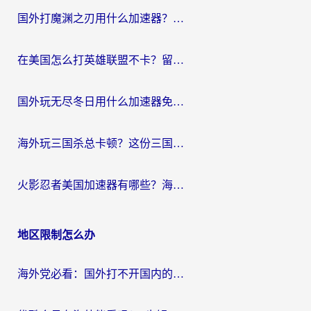
航
国外打魔渊之刃用什么加速器？2026海外玩家国服游戏加速全攻略（附闪耀暖暖&复苏的魔女避坑指南）
在美国怎么打英雄联盟不卡？留学生亲测的国服游戏加速全攻略
国外玩无尽冬日用什么加速器免费？海外党国服游戏加速避坑指南
海外玩三国杀总卡顿？这份三国杀游戏加速器指南帮你告别延迟烦恼
火影忍者美国加速器有哪些？海外党亲测的国服游戏加速全攻略（含菲律宾玩三国之刃守望黎明技巧）
地区限制怎么办
海外党必看：国外打不开国内的app怎么办？3步解决你的乡愁