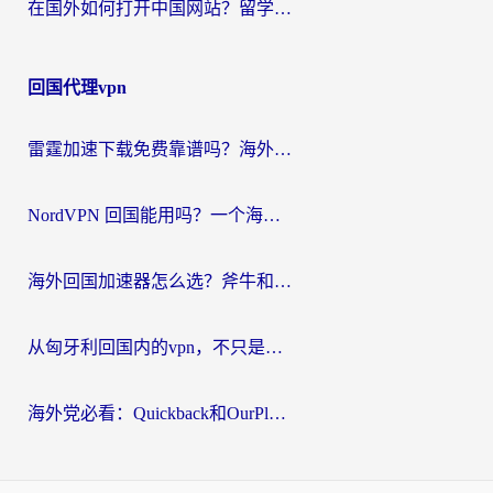
在国外如何打开中国网站？留学生与海外华人的无缝访问指南
回国代理vpn
雷霆加速下载免费靠谱吗？海外党选回国加速器的避坑指南（附热门工具对比）
NordVPN 回国能用吗？一个海外用户必须面对的真实困境
海外回国加速器怎么选？斧牛和海龟哪个好？一篇帮你避开坑的实用指南
从匈牙利回国内的vpn，不只是为了刷剧那么简单
海外党必看：Quickback和OurPlay好用吗？3分钟选对回国加速器，无缝刷剧玩游戏