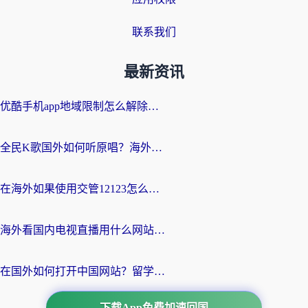
联系我们
最新资讯
优酷手机app地域限制怎么解除？海外党亲测有效的追剧方案
全民K歌国外如何听原唱？海外党亲测有效的回国加速器选择指南
在海外如果使用交管12123怎么处理？留学生亲测有效的回国加速方案
海外看国内电视直播用什么网站比较好？一篇解决你所有追剧难题的实用指南
在国外如何打开中国网站？留学生与海外华人的无缝访问指南
下载App免费加速回国