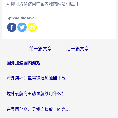
4. 即可流畅访问中国内地的网站和应用
Spread the love
文
←
前一篇文章
后一篇文章
→
章
国外加速国内游戏
导
航
海外崩坏：星穹铁道加速器下载安装：一份给游子的终极网络指南
境外玩航海王热血航线用什么加速器？2026海外玩家实测最优方案（附欧洲问道堡垒前线加速技巧）
在异国他乡，寻找连接故土的光明大陆免费加速器