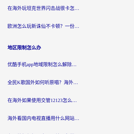
在海外玩坦克世界闪击战很卡怎么办？老玩家亲测有效的加速器选择指南
欧洲怎么玩新诛仙不卡顿？一份给海外游子的国服游戏畅玩指南
地区限制怎么办
优酷手机app地域限制怎么解除？海外党亲测有效的追剧方案
全民K歌国外如何听原唱？海外党亲测有效的回国加速器选择指南
在海外如果使用交管12123怎么处理？留学生亲测有效的回国加速方案
海外看国内电视直播用什么网站比较好？一篇解决你所有追剧难题的实用指南