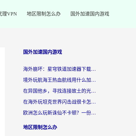
代理VPN
地区限制怎么办
国外加速国内游戏
国外加速国内游戏
海外崩坏：星穹铁道加速器下载安装：一份给游子的终极网络指南
境外玩航海王热血航线用什么加速器？2026海外玩家实测最优方案（附欧洲问道堡垒前线加速技巧）
在异国他乡，寻找连接故土的光明大陆免费加速器
在海外玩坦克世界闪击战很卡怎么办？老玩家亲测有效的加速器选择指南
欧洲怎么玩新诛仙不卡顿？一份给海外游子的国服游戏畅玩指南
地区限制怎么办