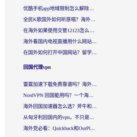
优酷手机app地域限制怎么解除？海外党亲测有效的追剧方案
全民K歌国外如何听原唱？海外党亲测有效的回国加速器选择指南
在海外如果使用交管12123怎么处理？留学生亲测有效的回国加速方案
海外看国内电视直播用什么网站比较好？一篇解决你所有追剧难题的实用指南
在国外如何打开中国网站？留学生与海外华人的无缝访问指南
回国代理vpn
雷霆加速下载免费靠谱吗？海外党选回国加速器的避坑指南（附热门工具对比）
NordVPN 回国能用吗？一个海外用户必须面对的真实困境
海外回国加速器怎么选？斧牛和海龟哪个好？一篇帮你避开坑的实用指南
从匈牙利回国内的vpn，不只是为了刷剧那么简单
海外党必看：Quickback和OurPlay好用吗？3分钟选对回国加速器，无缝刷剧玩游戏