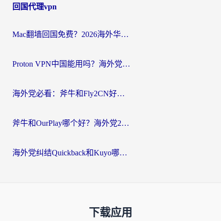
回国代理vpn
Mac翻墙回国免费？2026海外华人亲测：从CCTV5直播到国内APP，这样选加速器才靠谱
Proton VPN中国能用吗？海外党选回国加速器的避坑指南（附番茄加速器实测）
海外党必看：斧牛和Fly2CN好用吗？3招教你选对回国加速器（附免费试用攻略）
斧牛和OurPlay哪个好？海外党2026亲测：选对加速器，国内资源秒加载
海外党纠结Quickback和Kuyo哪个好？选对回国加速器才能无缝刷国内资源
下载应用