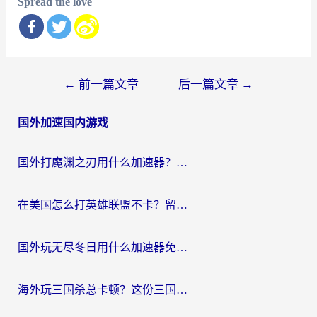
Spread the love
文
←
前一篇文章
后一篇文章
→
章
国外加速国内游戏
导
航
国外打魔渊之刃用什么加速器？2026海外玩家国服游戏加速全攻略（附闪耀暖暖&复苏的魔女避坑指南）
在美国怎么打英雄联盟不卡？留学生亲测的国服游戏加速全攻略
国外玩无尽冬日用什么加速器免费？海外党国服游戏加速避坑指南
海外玩三国杀总卡顿？这份三国杀游戏加速器指南帮你告别延迟烦恼