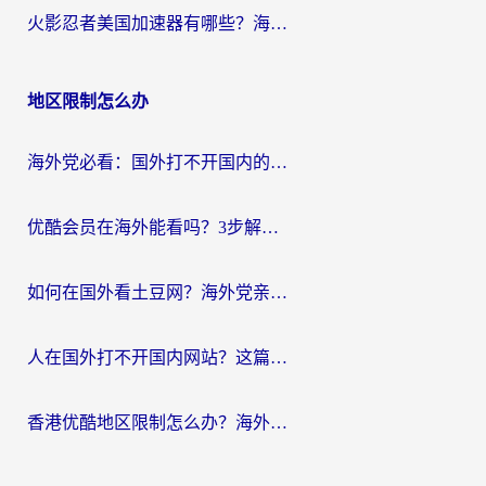
火影忍者美国加速器有哪些？海外党亲测的国服游戏加速全攻略（含菲律宾玩三国之刃守望黎明技巧）
地区限制怎么办
海外党必看：国外打不开国内的app怎么办？3步解决你的乡愁
优酷会员在海外能看吗？3步解决海外追剧难题，附实测好用加速器推荐
如何在国外看土豆网？海外党亲测有效的追剧加速器选择指南
人在国外打不开国内网站？这篇攻略帮你无缝解锁国内资源（附交管12123使用技巧）
香港优酷地区限制怎么办？海外党亲测有效的追剧解决方案