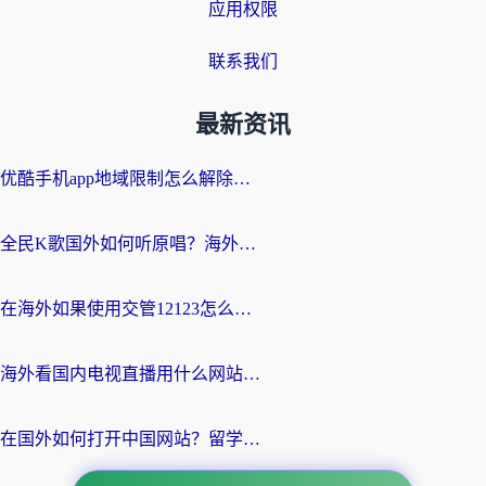
应用权限
联系我们
最新资讯
优酷手机app地域限制怎么解除？海外党亲测有效的追剧方案
全民K歌国外如何听原唱？海外党亲测有效的回国加速器选择指南
在海外如果使用交管12123怎么处理？留学生亲测有效的回国加速方案
海外看国内电视直播用什么网站比较好？一篇解决你所有追剧难题的实用指南
在国外如何打开中国网站？留学生与海外华人的无缝访问指南