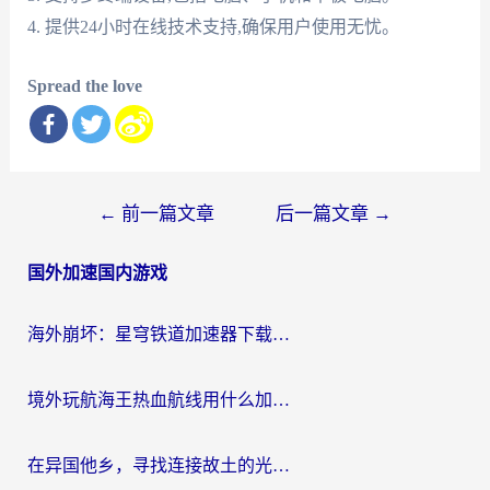
4. 提供24小时在线技术支持,确保用户使用无忧。
Spread the love
文
←
前一篇文章
后一篇文章
→
章
国外加速国内游戏
导
航
海外崩坏：星穹铁道加速器下载安装：一份给游子的终极网络指南
境外玩航海王热血航线用什么加速器？2026海外玩家实测最优方案（附欧洲问道堡垒前线加速技巧）
在异国他乡，寻找连接故土的光明大陆免费加速器