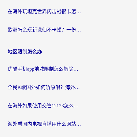
在海外玩坦克世界闪击战很卡怎么办？老玩家亲测有效的加速器选择指南
欧洲怎么玩新诛仙不卡顿？一份给海外游子的国服游戏畅玩指南
地区限制怎么办
优酷手机app地域限制怎么解除？海外党亲测有效的追剧方案
全民K歌国外如何听原唱？海外党亲测有效的回国加速器选择指南
在海外如果使用交管12123怎么处理？留学生亲测有效的回国加速方案
海外看国内电视直播用什么网站比较好？一篇解决你所有追剧难题的实用指南