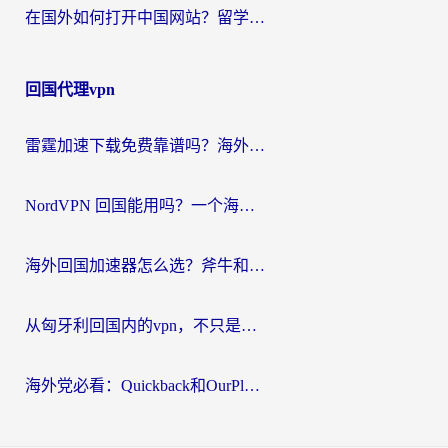
在国外如何打开中国网站？留学生与海外华人的无缝访问指南
回国代理vpn
雷霆加速下载免费靠谱吗？海外党选回国加速器的避坑指南（附热门工具对比）
NordVPN 回国能用吗？一个海外用户必须面对的真实困境
海外回国加速器怎么选？斧牛和海龟哪个好？一篇帮你避开坑的实用指南
从匈牙利回国内的vpn，不只是为了刷剧那么简单
海外党必看：Quickback和OurPlay好用吗？3分钟选对回国加速器，无缝刷剧玩游戏