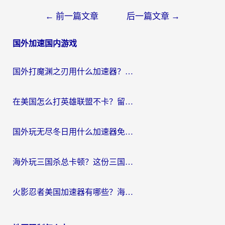
文
←
前一篇文章
后一篇文章
→
章
国外加速国内游戏
导
航
国外打魔渊之刃用什么加速器？2026海外玩家国服游戏加速全攻略（附闪耀暖暖&复苏的魔女避坑指南）
在美国怎么打英雄联盟不卡？留学生亲测的国服游戏加速全攻略
国外玩无尽冬日用什么加速器免费？海外党国服游戏加速避坑指南
海外玩三国杀总卡顿？这份三国杀游戏加速器指南帮你告别延迟烦恼
火影忍者美国加速器有哪些？海外党亲测的国服游戏加速全攻略（含菲律宾玩三国之刃守望黎明技巧）