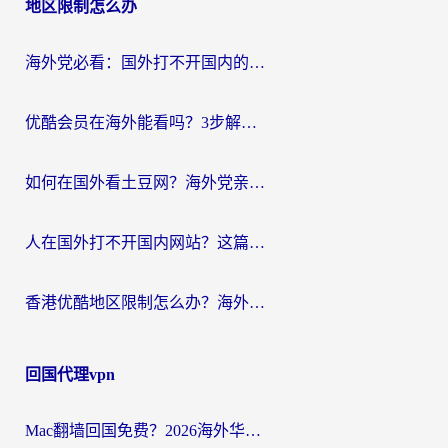
地区限制怎么办
海外党必看：国外打不开国内的app怎么办？3步解决你的乡愁
优酷会员在海外能看吗？3步解决海外追剧难题，附实测好用加速器推荐
如何在国外看土豆网？海外党亲测有效的追剧加速器选择指南
人在国外打不开国内网站？这篇攻略帮你无缝解锁国内资源（附交管12123使用技巧）
香港优酷地区限制怎么办？海外党亲测有效的追剧解决方案
回国代理vpn
Mac翻墙回国免费？2026海外华人亲测：从CCTV5直播到国内APP，这样选加速器才靠谱