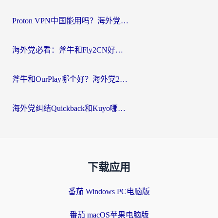
Proton VPN中国能用吗？海外党选回国加速器的避坑指南（附番茄加速器实测）
海外党必看：斧牛和Fly2CN好用吗？3招教你选对回国加速器（附免费试用攻略）
斧牛和OurPlay哪个好？海外党2026亲测：选对加速器，国内资源秒加载
海外党纠结Quickback和Kuyo哪个好？选对回国加速器才能无缝刷国内资源
下载应用
番茄 Windows PC电脑版
番茄 macOS苹果电脑版