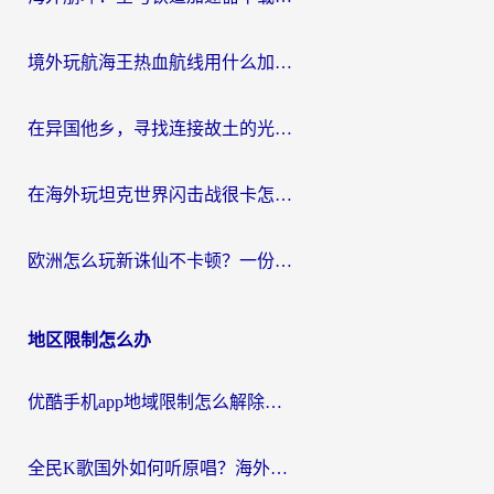
境外玩航海王热血航线用什么加速器？2026海外玩家实测最优方案（附欧洲问道堡垒前线加速技巧）
在异国他乡，寻找连接故土的光明大陆免费加速器
在海外玩坦克世界闪击战很卡怎么办？老玩家亲测有效的加速器选择指南
欧洲怎么玩新诛仙不卡顿？一份给海外游子的国服游戏畅玩指南
地区限制怎么办
优酷手机app地域限制怎么解除？海外党亲测有效的追剧方案
全民K歌国外如何听原唱？海外党亲测有效的回国加速器选择指南