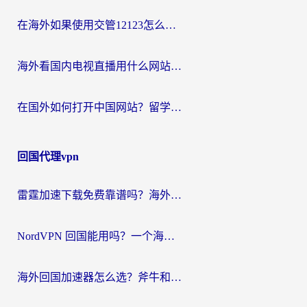
在海外如果使用交管12123怎么处理？留学生亲测有效的回国加速方案
海外看国内电视直播用什么网站比较好？一篇解决你所有追剧难题的实用指南
在国外如何打开中国网站？留学生与海外华人的无缝访问指南
回国代理vpn
雷霆加速下载免费靠谱吗？海外党选回国加速器的避坑指南（附热门工具对比）
NordVPN 回国能用吗？一个海外用户必须面对的真实困境
海外回国加速器怎么选？斧牛和海龟哪个好？一篇帮你避开坑的实用指南