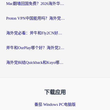
Mac翻墙回国免费？2026海外华人亲测：从CCTV5直播到国内APP，这样选加速器才靠谱
Proton VPN中国能用吗？海外党选回国加速器的避坑指南（附番茄加速器实测）
海外党必看：斧牛和Fly2CN好用吗？3招教你选对回国加速器（附免费试用攻略）
斧牛和OurPlay哪个好？海外党2026亲测：选对加速器，国内资源秒加载
海外党纠结Quickback和Kuyo哪个好？选对回国加速器才能无缝刷国内资源
下载应用
番茄 Windows PC电脑版