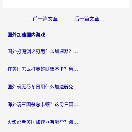
文
←
前一篇文章
后一篇文章
→
章
国外加速国内游戏
导
航
国外打魔渊之刃用什么加速器？2026海外玩家国服游戏加速全攻略（附闪耀暖暖&复苏的魔女避坑指南）
在美国怎么打英雄联盟不卡？留学生亲测的国服游戏加速全攻略
国外玩无尽冬日用什么加速器免费？海外党国服游戏加速避坑指南
海外玩三国杀总卡顿？这份三国杀游戏加速器指南帮你告别延迟烦恼
火影忍者美国加速器有哪些？海外党亲测的国服游戏加速全攻略（含菲律宾玩三国之刃守望黎明技巧）