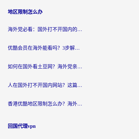
地区限制怎么办
海外党必看：国外打不开国内的app怎么办？3步解决你的乡愁
优酷会员在海外能看吗？3步解决海外追剧难题，附实测好用加速器推荐
如何在国外看土豆网？海外党亲测有效的追剧加速器选择指南
人在国外打不开国内网站？这篇攻略帮你无缝解锁国内资源（附交管12123使用技巧）
香港优酷地区限制怎么办？海外党亲测有效的追剧解决方案
回国代理vpn