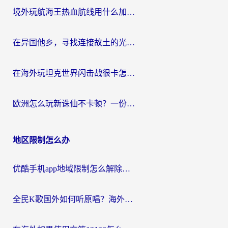
境外玩航海王热血航线用什么加速器？2026海外玩家实测最优方案（附欧洲问道堡垒前线加速技巧）
在异国他乡，寻找连接故土的光明大陆免费加速器
在海外玩坦克世界闪击战很卡怎么办？老玩家亲测有效的加速器选择指南
欧洲怎么玩新诛仙不卡顿？一份给海外游子的国服游戏畅玩指南
地区限制怎么办
优酷手机app地域限制怎么解除？海外党亲测有效的追剧方案
全民K歌国外如何听原唱？海外党亲测有效的回国加速器选择指南