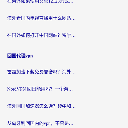
在海外如果使用交管12123怎么处理？留学生亲测有效的回国加速方案
海外看国内电视直播用什么网站比较好？一篇解决你所有追剧难题的实用指南
在国外如何打开中国网站？留学生与海外华人的无缝访问指南
回国代理vpn
雷霆加速下载免费靠谱吗？海外党选回国加速器的避坑指南（附热门工具对比）
NordVPN 回国能用吗？一个海外用户必须面对的真实困境
海外回国加速器怎么选？斧牛和海龟哪个好？一篇帮你避开坑的实用指南
从匈牙利回国内的vpn，不只是为了刷剧那么简单