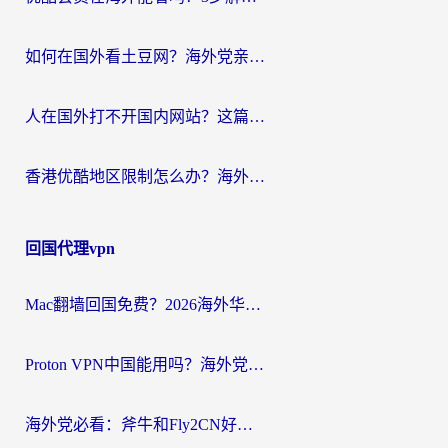
如何在国外看土豆网？海外党亲测有效的追剧加速器选择指南
人在国外打不开国内网站？这篇攻略帮你无缝解锁国内资源（附交管12123使用技巧）
香港优酷地区限制怎么办？海外党亲测有效的追剧解决方案
回国代理vpn
Mac翻墙回国免费？2026海外华人亲测：从CCTV5直播到国内APP，这样选加速器才靠谱
Proton VPN中国能用吗？海外党选回国加速器的避坑指南（附番茄加速器实测）
海外党必看：斧牛和Fly2CN好用吗？3招教你选对回国加速器（附免费试用攻略）