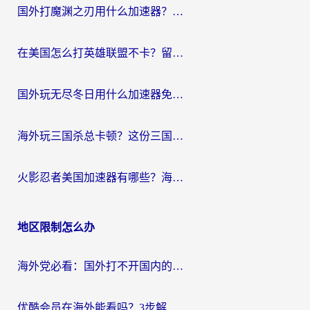
国外打魔渊之刃用什么加速器？2026海外玩家国服游戏加速全攻略（附闪耀暖暖&复苏的魔女避坑指南）
在美国怎么打英雄联盟不卡？留学生亲测的国服游戏加速全攻略
国外玩无尽冬日用什么加速器免费？海外党国服游戏加速避坑指南
海外玩三国杀总卡顿？这份三国杀游戏加速器指南帮你告别延迟烦恼
火影忍者美国加速器有哪些？海外党亲测的国服游戏加速全攻略（含菲律宾玩三国之刃守望黎明技巧）
地区限制怎么办
海外党必看：国外打不开国内的app怎么办？3步解决你的乡愁
优酷会员在海外能看吗？3步解决海外追剧难题，附实测好用加速器推荐