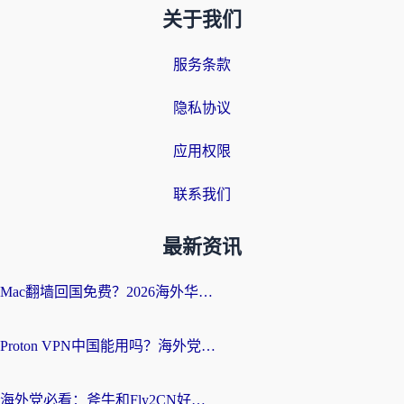
关于我们
服务条款
隐私协议
应用权限
联系我们
最新资讯
Mac翻墙回国免费？2026海外华人亲测：从CCTV5直播到国内APP，这样选加速器才靠谱
Proton VPN中国能用吗？海外党选回国加速器的避坑指南（附番茄加速器实测）
海外党必看：斧牛和Fly2CN好用吗？3招教你选对回国加速器（附免费试用攻略）