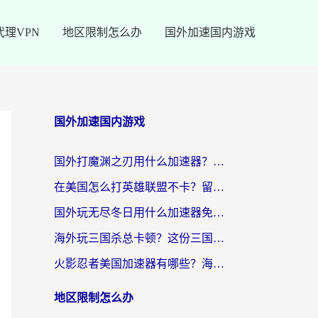
代理VPN
地区限制怎么办
国外加速国内游戏
国外加速国内游戏
国外打魔渊之刃用什么加速器？2026海外玩家国服游戏加速全攻略（附闪耀暖暖&复苏的魔女避坑指南）
在美国怎么打英雄联盟不卡？留学生亲测的国服游戏加速全攻略
国外玩无尽冬日用什么加速器免费？海外党国服游戏加速避坑指南
海外玩三国杀总卡顿？这份三国杀游戏加速器指南帮你告别延迟烦恼
火影忍者美国加速器有哪些？海外党亲测的国服游戏加速全攻略（含菲律宾玩三国之刃守望黎明技巧）
地区限制怎么办