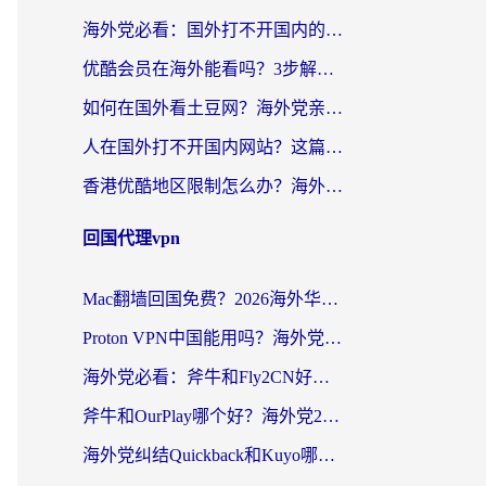
海外党必看：国外打不开国内的app怎么办？3步解决你的乡愁
优酷会员在海外能看吗？3步解决海外追剧难题，附实测好用加速器推荐
如何在国外看土豆网？海外党亲测有效的追剧加速器选择指南
人在国外打不开国内网站？这篇攻略帮你无缝解锁国内资源（附交管12123使用技巧）
香港优酷地区限制怎么办？海外党亲测有效的追剧解决方案
回国代理vpn
Mac翻墙回国免费？2026海外华人亲测：从CCTV5直播到国内APP，这样选加速器才靠谱
Proton VPN中国能用吗？海外党选回国加速器的避坑指南（附番茄加速器实测）
海外党必看：斧牛和Fly2CN好用吗？3招教你选对回国加速器（附免费试用攻略）
斧牛和OurPlay哪个好？海外党2026亲测：选对加速器，国内资源秒加载
海外党纠结Quickback和Kuyo哪个好？选对回国加速器才能无缝刷国内资源