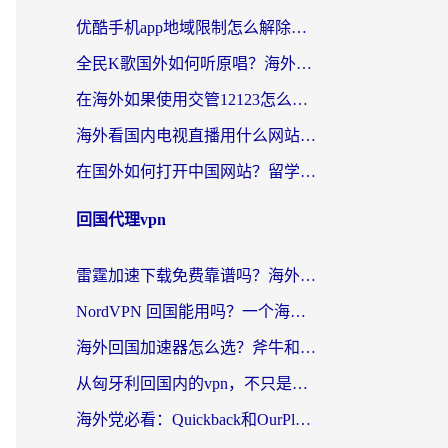
优酷手机app地域限制怎么解除？海外党亲测有效的追剧方案
全民K歌国外如何听原唱？海外党亲测有效的回国加速器选择指南
在海外如果使用交管12123怎么处理？留学生亲测有效的回国加速方案
海外看国内电视直播用什么网站比较好？一篇解决你所有追剧难题的实用指南
在国外如何打开中国网站？留学生与海外华人的无缝访问指南
回国代理vpn
雷霆加速下载免费靠谱吗？海外党选回国加速器的避坑指南（附热门工具对比）
NordVPN 回国能用吗？一个海外用户必须面对的真实困境
海外回国加速器怎么选？斧牛和海龟哪个好？一篇帮你避开坑的实用指南
从匈牙利回国内的vpn，不只是为了刷剧那么简单
海外党必看：Quickback和OurPlay好用吗？3分钟选对回国加速器，无缝刷剧玩游戏