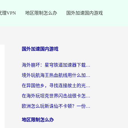
代理VPN
地区限制怎么办
国外加速国内游戏
国外加速国内游戏
海外崩坏：星穹铁道加速器下载安装：一份给游子的终极网络指南
境外玩航海王热血航线用什么加速器？2026海外玩家实测最优方案（附欧洲问道堡垒前线加速技巧）
在异国他乡，寻找连接故土的光明大陆免费加速器
在海外玩坦克世界闪击战很卡怎么办？老玩家亲测有效的加速器选择指南
欧洲怎么玩新诛仙不卡顿？一份给海外游子的国服游戏畅玩指南
地区限制怎么办