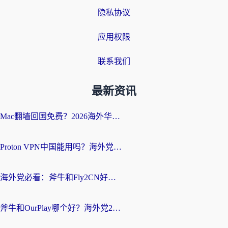
隐私协议
应用权限
联系我们
最新资讯
Mac翻墙回国免费？2026海外华人亲测：从CCTV5直播到国内APP，这样选加速器才靠谱
Proton VPN中国能用吗？海外党选回国加速器的避坑指南（附番茄加速器实测）
海外党必看：斧牛和Fly2CN好用吗？3招教你选对回国加速器（附免费试用攻略）
斧牛和OurPlay哪个好？海外党2026亲测：选对加速器，国内资源秒加载