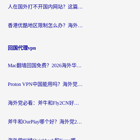
人在国外打不开国内网站？这篇攻略帮你无缝解锁国内资源（附交管12123使用技巧）
香港优酷地区限制怎么办？海外党亲测有效的追剧解决方案
回国代理vpn
Mac翻墙回国免费？2026海外华人亲测：从CCTV5直播到国内APP，这样选加速器才靠谱
Proton VPN中国能用吗？海外党选回国加速器的避坑指南（附番茄加速器实测）
海外党必看：斧牛和Fly2CN好用吗？3招教你选对回国加速器（附免费试用攻略）
斧牛和OurPlay哪个好？海外党2026亲测：选对加速器，国内资源秒加载