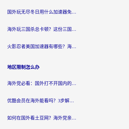
国外玩无尽冬日用什么加速器免费？海外党国服游戏加速避坑指南
海外玩三国杀总卡顿？这份三国杀游戏加速器指南帮你告别延迟烦恼
火影忍者美国加速器有哪些？海外党亲测的国服游戏加速全攻略（含菲律宾玩三国之刃守望黎明技巧）
地区限制怎么办
海外党必看：国外打不开国内的app怎么办？3步解决你的乡愁
优酷会员在海外能看吗？3步解决海外追剧难题，附实测好用加速器推荐
如何在国外看土豆网？海外党亲测有效的追剧加速器选择指南