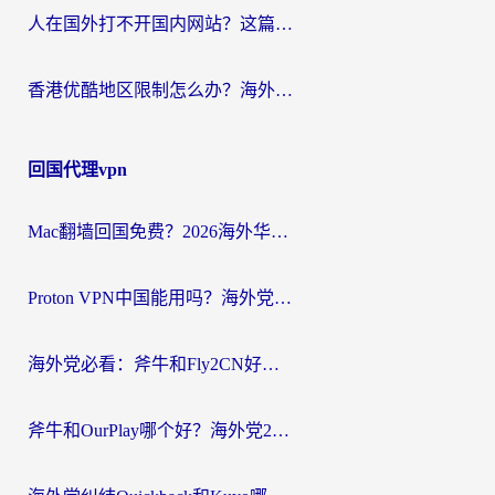
人在国外打不开国内网站？这篇攻略帮你无缝解锁国内资源（附交管12123使用技巧）
香港优酷地区限制怎么办？海外党亲测有效的追剧解决方案
回国代理vpn
Mac翻墙回国免费？2026海外华人亲测：从CCTV5直播到国内APP，这样选加速器才靠谱
Proton VPN中国能用吗？海外党选回国加速器的避坑指南（附番茄加速器实测）
海外党必看：斧牛和Fly2CN好用吗？3招教你选对回国加速器（附免费试用攻略）
斧牛和OurPlay哪个好？海外党2026亲测：选对加速器，国内资源秒加载