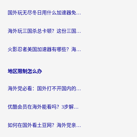
国外玩无尽冬日用什么加速器免费？海外党国服游戏加速避坑指南
海外玩三国杀总卡顿？这份三国杀游戏加速器指南帮你告别延迟烦恼
火影忍者美国加速器有哪些？海外党亲测的国服游戏加速全攻略（含菲律宾玩三国之刃守望黎明技巧）
地区限制怎么办
海外党必看：国外打不开国内的app怎么办？3步解决你的乡愁
优酷会员在海外能看吗？3步解决海外追剧难题，附实测好用加速器推荐
如何在国外看土豆网？海外党亲测有效的追剧加速器选择指南