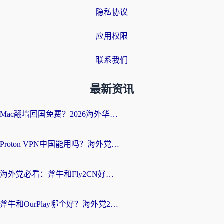
隐私协议
应用权限
联系我们
最新资讯
Mac翻墙回国免费？2026海外华人亲测：从CCTV5直播到国内APP，这样选加速器才靠谱
Proton VPN中国能用吗？海外党选回国加速器的避坑指南（附番茄加速器实测）
海外党必看：斧牛和Fly2CN好用吗？3招教你选对回国加速器（附免费试用攻略）
斧牛和OurPlay哪个好？海外党2026亲测：选对加速器，国内资源秒加载