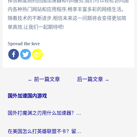
择信赖度高的回国加速器和vpn服务,我们可以轻松访问国
内各种热门网站和应用程序,畅享丰富多彩的网络生活。
随着技术的不断进步,相信未来这一问题将会变得更加简
单高效,让我们一起期待吧!
Spread the love
文
←
前一篇文章
后一篇文章
→
章
国外加速国内游戏
导
航
国外打魔渊之刃用什么加速器？2026海外玩家国服游戏加速全攻略（附闪耀暖暖&复苏的魔女避坑指南）
在美国怎么打英雄联盟不卡？留学生亲测的国服游戏加速全攻略