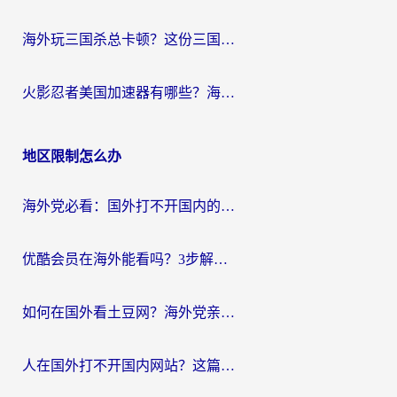
海外玩三国杀总卡顿？这份三国杀游戏加速器指南帮你告别延迟烦恼
火影忍者美国加速器有哪些？海外党亲测的国服游戏加速全攻略（含菲律宾玩三国之刃守望黎明技巧）
地区限制怎么办
海外党必看：国外打不开国内的app怎么办？3步解决你的乡愁
优酷会员在海外能看吗？3步解决海外追剧难题，附实测好用加速器推荐
如何在国外看土豆网？海外党亲测有效的追剧加速器选择指南
人在国外打不开国内网站？这篇攻略帮你无缝解锁国内资源（附交管12123使用技巧）