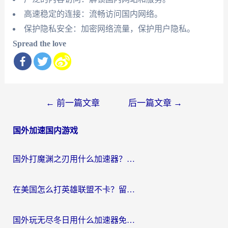
高速稳定的连接：流畅访问国内网络。
保护隐私安全：加密网络流量，保护用户隐私。
Spread the love
文
←
前一篇文章
后一篇文章
→
章
国外加速国内游戏
导
航
国外打魔渊之刃用什么加速器？2026海外玩家国服游戏加速全攻略（附闪耀暖暖&复苏的魔女避坑指南）
在美国怎么打英雄联盟不卡？留学生亲测的国服游戏加速全攻略
国外玩无尽冬日用什么加速器免费？海外党国服游戏加速避坑指南