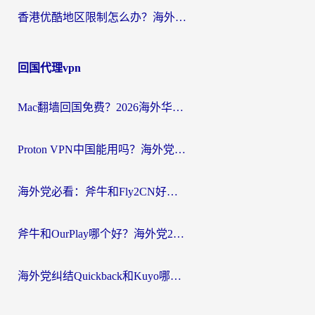
香港优酷地区限制怎么办？海外党亲测有效的追剧解决方案
回国代理vpn
Mac翻墙回国免费？2026海外华人亲测：从CCTV5直播到国内APP，这样选加速器才靠谱
Proton VPN中国能用吗？海外党选回国加速器的避坑指南（附番茄加速器实测）
海外党必看：斧牛和Fly2CN好用吗？3招教你选对回国加速器（附免费试用攻略）
斧牛和OurPlay哪个好？海外党2026亲测：选对加速器，国内资源秒加载
海外党纠结Quickback和Kuyo哪个好？选对回国加速器才能无缝刷国内资源