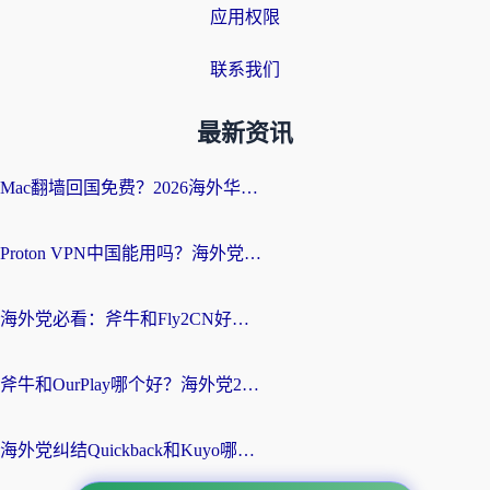
应用权限
联系我们
最新资讯
Mac翻墙回国免费？2026海外华人亲测：从CCTV5直播到国内APP，这样选加速器才靠谱
Proton VPN中国能用吗？海外党选回国加速器的避坑指南（附番茄加速器实测）
海外党必看：斧牛和Fly2CN好用吗？3招教你选对回国加速器（附免费试用攻略）
斧牛和OurPlay哪个好？海外党2026亲测：选对加速器，国内资源秒加载
海外党纠结Quickback和Kuyo哪个好？选对回国加速器才能无缝刷国内资源