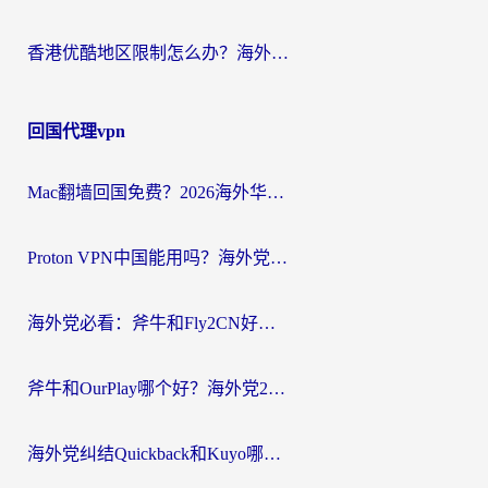
香港优酷地区限制怎么办？海外党亲测有效的追剧解决方案
回国代理vpn
Mac翻墙回国免费？2026海外华人亲测：从CCTV5直播到国内APP，这样选加速器才靠谱
Proton VPN中国能用吗？海外党选回国加速器的避坑指南（附番茄加速器实测）
海外党必看：斧牛和Fly2CN好用吗？3招教你选对回国加速器（附免费试用攻略）
斧牛和OurPlay哪个好？海外党2026亲测：选对加速器，国内资源秒加载
海外党纠结Quickback和Kuyo哪个好？选对回国加速器才能无缝刷国内资源