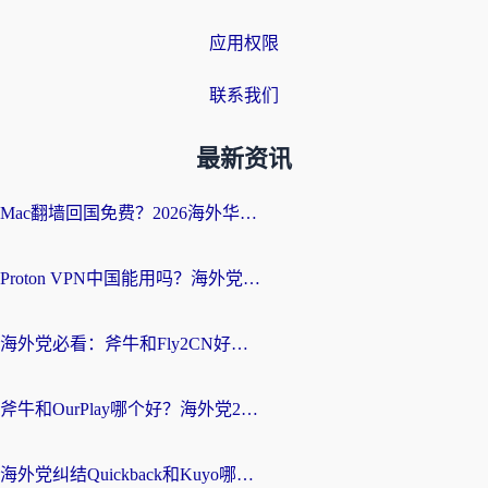
应用权限
联系我们
最新资讯
Mac翻墙回国免费？2026海外华人亲测：从CCTV5直播到国内APP，这样选加速器才靠谱
Proton VPN中国能用吗？海外党选回国加速器的避坑指南（附番茄加速器实测）
海外党必看：斧牛和Fly2CN好用吗？3招教你选对回国加速器（附免费试用攻略）
斧牛和OurPlay哪个好？海外党2026亲测：选对加速器，国内资源秒加载
海外党纠结Quickback和Kuyo哪个好？选对回国加速器才能无缝刷国内资源