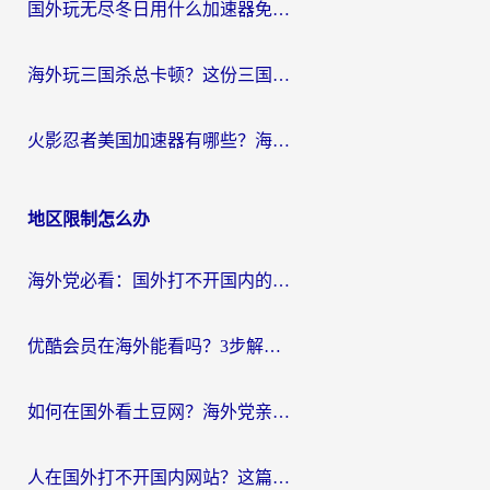
国外玩无尽冬日用什么加速器免费？海外党国服游戏加速避坑指南
海外玩三国杀总卡顿？这份三国杀游戏加速器指南帮你告别延迟烦恼
火影忍者美国加速器有哪些？海外党亲测的国服游戏加速全攻略（含菲律宾玩三国之刃守望黎明技巧）
地区限制怎么办
海外党必看：国外打不开国内的app怎么办？3步解决你的乡愁
优酷会员在海外能看吗？3步解决海外追剧难题，附实测好用加速器推荐
如何在国外看土豆网？海外党亲测有效的追剧加速器选择指南
人在国外打不开国内网站？这篇攻略帮你无缝解锁国内资源（附交管12123使用技巧）