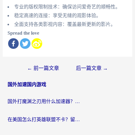
专业的版权限制技术：确保访问爱奇艺的顺畅性。
稳定高速的连接：享受无缝的观影体验。
全面支持各类影视内容：覆盖最新更新的影片。
Spread the love
文
←
前一篇文章
后一篇文章
→
章
国外加速国内游戏
导
航
国外打魔渊之刃用什么加速器？2026海外玩家国服游戏加速全攻略（附闪耀暖暖&复苏的魔女避坑指南）
在美国怎么打英雄联盟不卡？留学生亲测的国服游戏加速全攻略