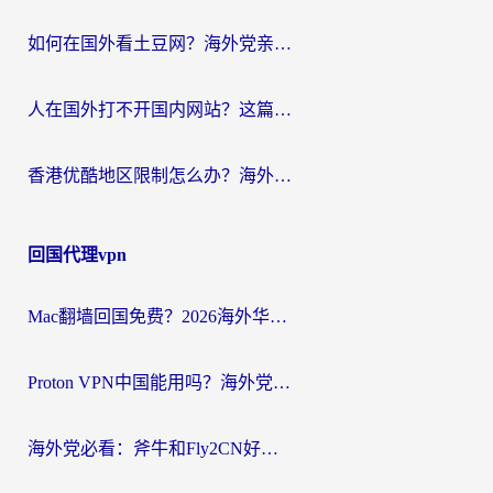
如何在国外看土豆网？海外党亲测有效的追剧加速器选择指南
人在国外打不开国内网站？这篇攻略帮你无缝解锁国内资源（附交管12123使用技巧）
香港优酷地区限制怎么办？海外党亲测有效的追剧解决方案
回国代理vpn
Mac翻墙回国免费？2026海外华人亲测：从CCTV5直播到国内APP，这样选加速器才靠谱
Proton VPN中国能用吗？海外党选回国加速器的避坑指南（附番茄加速器实测）
海外党必看：斧牛和Fly2CN好用吗？3招教你选对回国加速器（附免费试用攻略）