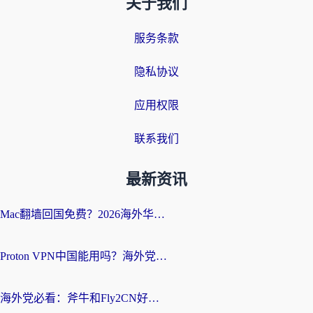
关于我们
服务条款
隐私协议
应用权限
联系我们
最新资讯
Mac翻墙回国免费？2026海外华人亲测：从CCTV5直播到国内APP，这样选加速器才靠谱
Proton VPN中国能用吗？海外党选回国加速器的避坑指南（附番茄加速器实测）
海外党必看：斧牛和Fly2CN好用吗？3招教你选对回国加速器（附免费试用攻略）