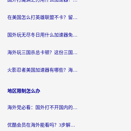
在美国怎么打英雄联盟不卡？留学生亲测的国服游戏加速全攻略
国外玩无尽冬日用什么加速器免费？海外党国服游戏加速避坑指南
海外玩三国杀总卡顿？这份三国杀游戏加速器指南帮你告别延迟烦恼
火影忍者美国加速器有哪些？海外党亲测的国服游戏加速全攻略（含菲律宾玩三国之刃守望黎明技巧）
地区限制怎么办
海外党必看：国外打不开国内的app怎么办？3步解决你的乡愁
优酷会员在海外能看吗？3步解决海外追剧难题，附实测好用加速器推荐