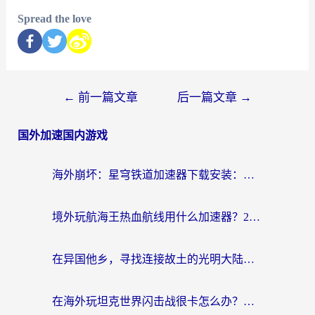
Spread the love
←
前一篇文章
后一篇文章
→
国外加速国内游戏
海外崩坏：星穹铁道加速器下载安装：一份给游子的终极网络指南
境外玩航海王热血航线用什么加速器？2026海外玩家实测最优方案（附欧洲问道堡垒前线加速技巧）
在异国他乡，寻找连接故土的光明大陆免费加速器
在海外玩坦克世界闪击战很卡怎么办？老玩家亲测有效的加速器选择指南