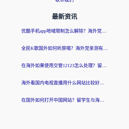
最新资讯
优酷手机app地域限制怎么解除？海外党亲测有效的追剧方案
全民K歌国外如何听原唱？海外党亲测有效的回国加速器选择指南
在海外如果使用交管12123怎么处理？留学生亲测有效的回国加速方案
海外看国内电视直播用什么网站比较好？一篇解决你所有追剧难题的实用指南
在国外如何打开中国网站？留学生与海外华人的无缝访问指南