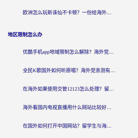
欧洲怎么玩新诛仙不卡顿？一份给海外游子的国服游戏畅玩指南
地区限制怎么办
优酷手机app地域限制怎么解除？海外党亲测有效的追剧方案
全民K歌国外如何听原唱？海外党亲测有效的回国加速器选择指南
在海外如果使用交管12123怎么处理？留学生亲测有效的回国加速方案
海外看国内电视直播用什么网站比较好？一篇解决你所有追剧难题的实用指南
在国外如何打开中国网站？留学生与海外华人的无缝访问指南