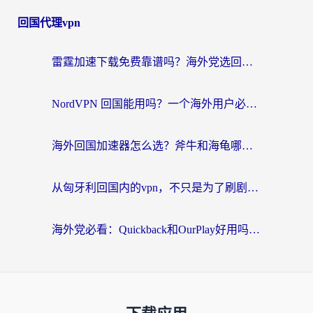
回国代理vpn
雷霆加速下载免费靠谱吗？海外党选回国加速器的避坑指南（附热门工具对比）
NordVPN 回国能用吗？一个海外用户必须面对的真实困境
海外回国加速器怎么选？斧牛和海龟哪个好？一篇帮你避开坑的实用指南
从匈牙利回国内的vpn，不只是为了刷剧那么简单
海外党必看：Quickback和OurPlay好用吗？3分钟选对回国加速器，无缝刷剧玩游戏