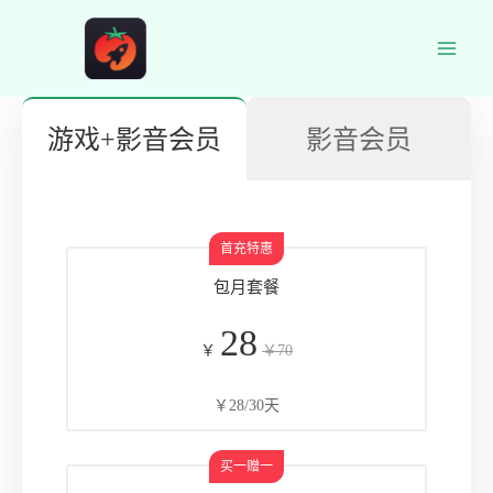
跳
至
Main
内
容
Men
游戏+影音会员
影音会员
包月套餐
28
￥
￥70
￥28/30天