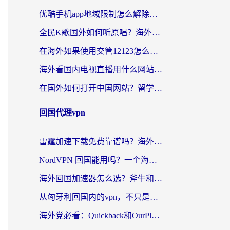
优酷手机app地域限制怎么解除？海外党亲测有效的追剧方案
全民K歌国外如何听原唱？海外党亲测有效的回国加速器选择指南
在海外如果使用交管12123怎么处理？留学生亲测有效的回国加速方案
海外看国内电视直播用什么网站比较好？一篇解决你所有追剧难题的实用指南
在国外如何打开中国网站？留学生与海外华人的无缝访问指南
回国代理vpn
雷霆加速下载免费靠谱吗？海外党选回国加速器的避坑指南（附热门工具对比）
NordVPN 回国能用吗？一个海外用户必须面对的真实困境
海外回国加速器怎么选？斧牛和海龟哪个好？一篇帮你避开坑的实用指南
从匈牙利回国内的vpn，不只是为了刷剧那么简单
海外党必看：Quickback和OurPlay好用吗？3分钟选对回国加速器，无缝刷剧玩游戏