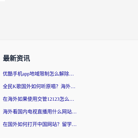
最新资讯
优酷手机app地域限制怎么解除？海外党亲测有效的追剧方案
全民K歌国外如何听原唱？海外党亲测有效的回国加速器选择指南
在海外如果使用交管12123怎么处理？留学生亲测有效的回国加速方案
海外看国内电视直播用什么网站比较好？一篇解决你所有追剧难题的实用指南
在国外如何打开中国网站？留学生与海外华人的无缝访问指南