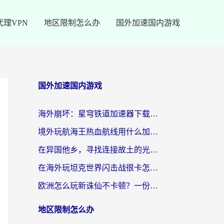
代理VPN
地区限制怎么办
国外加速国内游戏
国外加速国内游戏
海外崩坏：星穹铁道加速器下载安装：一份给游子的终极网络指南
境外玩航海王热血航线用什么加速器？2026海外玩家实测最优方案（附欧洲问道堡垒前线加速技巧）
在异国他乡，寻找连接故土的光明大陆免费加速器
在海外玩坦克世界闪击战很卡怎么办？老玩家亲测有效的加速器选择指南
欧洲怎么玩新诛仙不卡顿？一份给海外游子的国服游戏畅玩指南
地区限制怎么办