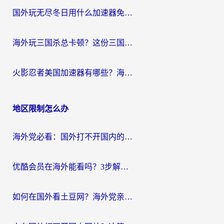
国外玩无尽冬日用什么加速器免费？海外党国服游戏加速避坑指南
海外玩三国杀总卡顿？这份三国杀游戏加速器指南帮你告别延迟烦恼
火影忍者美国加速器有哪些？海外党亲测的国服游戏加速全攻略（含菲律宾玩三国之刃守望黎明技巧）
地区限制怎么办
海外党必看：国外打不开国内的app怎么办？3步解决你的乡愁
优酷会员在海外能看吗？3步解决海外追剧难题，附实测好用加速器推荐
如何在国外看土豆网？海外党亲测有效的追剧加速器选择指南