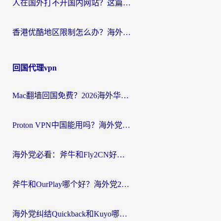
人在国外打不开国内网站？这篇攻略帮你无缝解锁国内资源（附交管12123使用技巧）
香港优酷地区限制怎么办？海外党亲测有效的追剧解决方案
回国代理vpn
Mac翻墙回国免费？2026海外华人亲测：从CCTV5直播到国内APP，这样选加速器才靠谱
Proton VPN中国能用吗？海外党选回国加速器的避坑指南（附番茄加速器实测）
海外党必看：斧牛和Fly2CN好用吗？3招教你选对回国加速器（附免费试用攻略）
斧牛和OurPlay哪个好？海外党2026亲测：选对加速器，国内资源秒加载
海外党纠结Quickback和Kuyo哪个好？选对回国加速器才能无缝刷国内资源