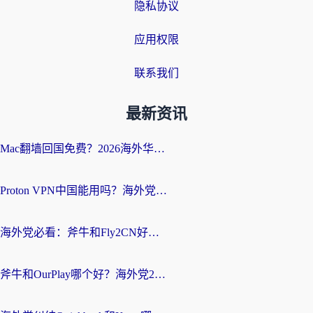
隐私协议
应用权限
联系我们
最新资讯
Mac翻墙回国免费？2026海外华人亲测：从CCTV5直播到国内APP，这样选加速器才靠谱
Proton VPN中国能用吗？海外党选回国加速器的避坑指南（附番茄加速器实测）
海外党必看：斧牛和Fly2CN好用吗？3招教你选对回国加速器（附免费试用攻略）
斧牛和OurPlay哪个好？海外党2026亲测：选对加速器，国内资源秒加载