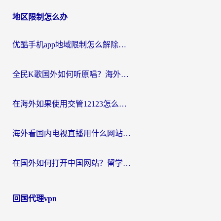
地区限制怎么办
优酷手机app地域限制怎么解除？海外党亲测有效的追剧方案
全民K歌国外如何听原唱？海外党亲测有效的回国加速器选择指南
在海外如果使用交管12123怎么处理？留学生亲测有效的回国加速方案
海外看国内电视直播用什么网站比较好？一篇解决你所有追剧难题的实用指南
在国外如何打开中国网站？留学生与海外华人的无缝访问指南
回国代理vpn