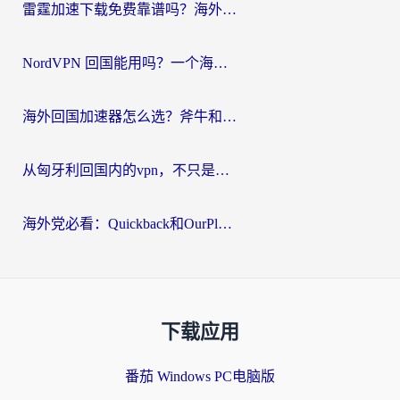
雷霆加速下载免费靠谱吗？海外党选回国加速器的避坑指南（附热门工具对比）
NordVPN 回国能用吗？一个海外用户必须面对的真实困境
海外回国加速器怎么选？斧牛和海龟哪个好？一篇帮你避开坑的实用指南
从匈牙利回国内的vpn，不只是为了刷剧那么简单
海外党必看：Quickback和OurPlay好用吗？3分钟选对回国加速器，无缝刷剧玩游戏
下载应用
番茄 Windows PC电脑版