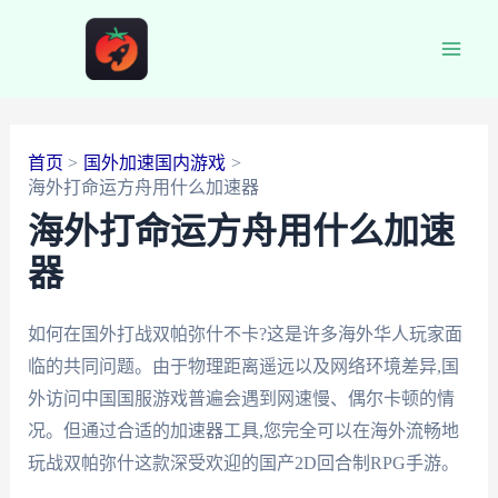
跳
至
Main
内
容
Men
首页
国外加速国内游戏
海外打命运方舟用什么加速器
海外打命运方舟用什么加速
器
如何在国外打战双帕弥什不卡?这是许多海外华人玩家面
临的共同问题。由于物理距离遥远以及网络环境差异,国
外访问中国国服游戏普遍会遇到网速慢、偶尔卡顿的情
况。但通过合适的加速器工具,您完全可以在海外流畅地
玩战双帕弥什这款深受欢迎的国产2D回合制RPG手游。