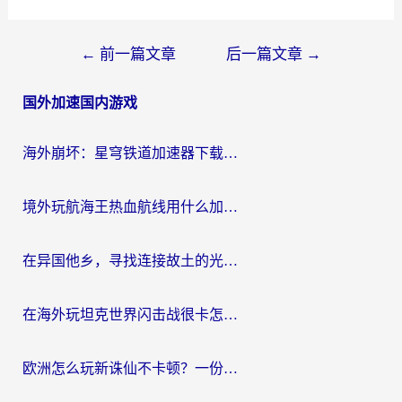
文
←
前一篇文章
后一篇文章
→
章
国外加速国内游戏
导
航
海外崩坏：星穹铁道加速器下载安装：一份给游子的终极网络指南
境外玩航海王热血航线用什么加速器？2026海外玩家实测最优方案（附欧洲问道堡垒前线加速技巧）
在异国他乡，寻找连接故土的光明大陆免费加速器
在海外玩坦克世界闪击战很卡怎么办？老玩家亲测有效的加速器选择指南
欧洲怎么玩新诛仙不卡顿？一份给海外游子的国服游戏畅玩指南