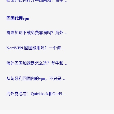
在国外如何打开中国网站？留学生与海外华人的无缝访问指南
回国代理vpn
雷霆加速下载免费靠谱吗？海外党选回国加速器的避坑指南（附热门工具对比）
NordVPN 回国能用吗？一个海外用户必须面对的真实困境
海外回国加速器怎么选？斧牛和海龟哪个好？一篇帮你避开坑的实用指南
从匈牙利回国内的vpn，不只是为了刷剧那么简单
海外党必看：Quickback和OurPlay好用吗？3分钟选对回国加速器，无缝刷剧玩游戏