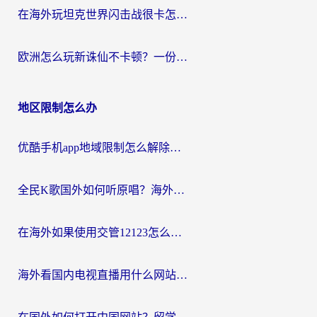
在海外玩坦克世界闪击战很卡怎么办？老玩家亲测有效的加速器选择指南
欧洲怎么玩新诛仙不卡顿？一份给海外游子的国服游戏畅玩指南
地区限制怎么办
优酷手机app地域限制怎么解除？海外党亲测有效的追剧方案
全民K歌国外如何听原唱？海外党亲测有效的回国加速器选择指南
在海外如果使用交管12123怎么处理？留学生亲测有效的回国加速方案
海外看国内电视直播用什么网站比较好？一篇解决你所有追剧难题的实用指南