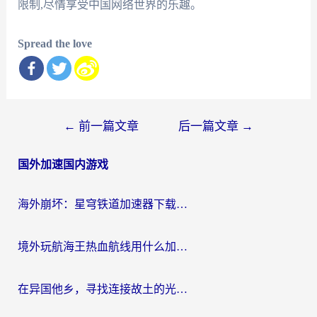
限制,尽情享受中国网络世界的乐趣。
Spread the love
文
←
前一篇文章
后一篇文章
→
章
国外加速国内游戏
导
航
海外崩坏：星穹铁道加速器下载安装：一份给游子的终极网络指南
境外玩航海王热血航线用什么加速器？2026海外玩家实测最优方案（附欧洲问道堡垒前线加速技巧）
在异国他乡，寻找连接故土的光明大陆免费加速器