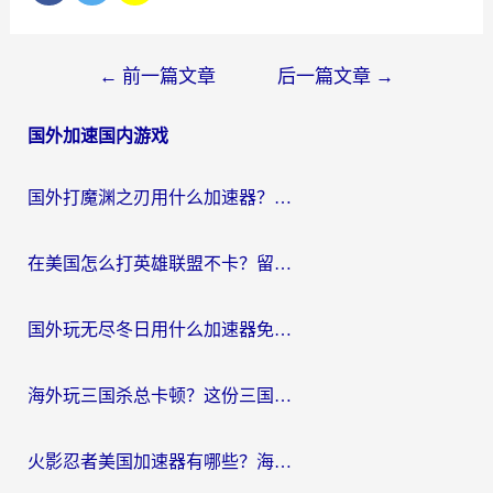
文
←
前一篇文章
后一篇文章
→
章
国外加速国内游戏
导
航
国外打魔渊之刃用什么加速器？2026海外玩家国服游戏加速全攻略（附闪耀暖暖&复苏的魔女避坑指南）
在美国怎么打英雄联盟不卡？留学生亲测的国服游戏加速全攻略
国外玩无尽冬日用什么加速器免费？海外党国服游戏加速避坑指南
海外玩三国杀总卡顿？这份三国杀游戏加速器指南帮你告别延迟烦恼
火影忍者美国加速器有哪些？海外党亲测的国服游戏加速全攻略（含菲律宾玩三国之刃守望黎明技巧）