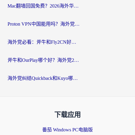
Mac翻墙回国免费？2026海外华人亲测：从CCTV5直播到国内APP，这样选加速器才靠谱
Proton VPN中国能用吗？海外党选回国加速器的避坑指南（附番茄加速器实测）
海外党必看：斧牛和Fly2CN好用吗？3招教你选对回国加速器（附免费试用攻略）
斧牛和OurPlay哪个好？海外党2026亲测：选对加速器，国内资源秒加载
海外党纠结Quickback和Kuyo哪个好？选对回国加速器才能无缝刷国内资源
下载应用
番茄 Windows PC电脑版