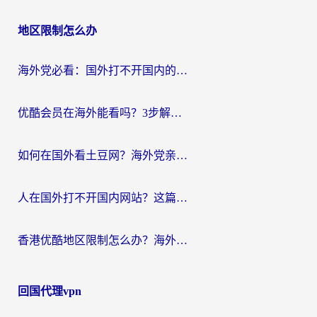
地区限制怎么办
海外党必看：国外打不开国内的app怎么办？3步解决你的乡愁
优酷会员在海外能看吗？3步解决海外追剧难题，附实测好用加速器推荐
如何在国外看土豆网？海外党亲测有效的追剧加速器选择指南
人在国外打不开国内网站？这篇攻略帮你无缝解锁国内资源（附交管12123使用技巧）
香港优酷地区限制怎么办？海外党亲测有效的追剧解决方案
回国代理vpn