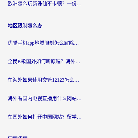
欧洲怎么玩新诛仙不卡顿？一份给海外游子的国服游戏畅玩指南
地区限制怎么办
优酷手机app地域限制怎么解除？海外党亲测有效的追剧方案
全民K歌国外如何听原唱？海外党亲测有效的回国加速器选择指南
在海外如果使用交管12123怎么处理？留学生亲测有效的回国加速方案
海外看国内电视直播用什么网站比较好？一篇解决你所有追剧难题的实用指南
在国外如何打开中国网站？留学生与海外华人的无缝访问指南