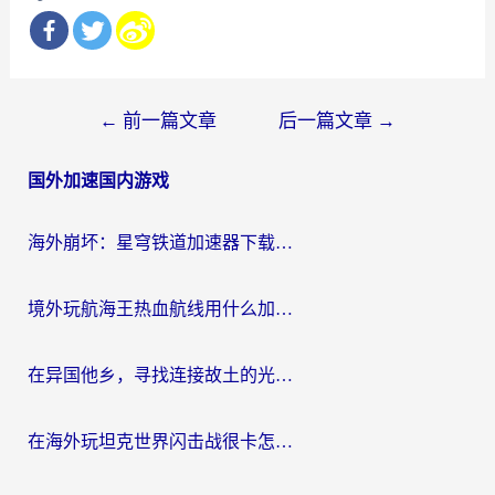
文
←
前一篇文章
后一篇文章
→
章
国外加速国内游戏
导
航
海外崩坏：星穹铁道加速器下载安装：一份给游子的终极网络指南
境外玩航海王热血航线用什么加速器？2026海外玩家实测最优方案（附欧洲问道堡垒前线加速技巧）
在异国他乡，寻找连接故土的光明大陆免费加速器
在海外玩坦克世界闪击战很卡怎么办？老玩家亲测有效的加速器选择指南