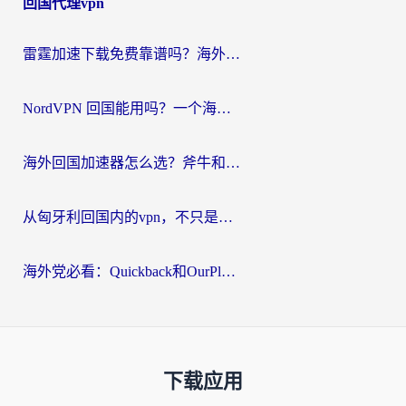
回国代理vpn
雷霆加速下载免费靠谱吗？海外党选回国加速器的避坑指南（附热门工具对比）
NordVPN 回国能用吗？一个海外用户必须面对的真实困境
海外回国加速器怎么选？斧牛和海龟哪个好？一篇帮你避开坑的实用指南
从匈牙利回国内的vpn，不只是为了刷剧那么简单
海外党必看：Quickback和OurPlay好用吗？3分钟选对回国加速器，无缝刷剧玩游戏
下载应用