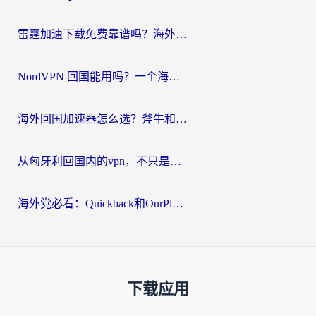
雷霆加速下载免费靠谱吗？海外党选回国加速器的避坑指南（附热门工具对比）
NordVPN 回国能用吗？一个海外用户必须面对的真实困境
海外回国加速器怎么选？斧牛和海龟哪个好？一篇帮你避开坑的实用指南
从匈牙利回国内的vpn，不只是为了刷剧那么简单
海外党必看：Quickback和OurPlay好用吗？3分钟选对回国加速器，无缝刷剧玩游戏
下载应用