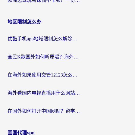
欧洲怎么玩新诛仙不卡顿？一份给海外游子的国服游戏畅玩指南
地区限制怎么办
优酷手机app地域限制怎么解除？海外党亲测有效的追剧方案
全民K歌国外如何听原唱？海外党亲测有效的回国加速器选择指南
在海外如果使用交管12123怎么处理？留学生亲测有效的回国加速方案
海外看国内电视直播用什么网站比较好？一篇解决你所有追剧难题的实用指南
在国外如何打开中国网站？留学生与海外华人的无缝访问指南
回国代理vpn