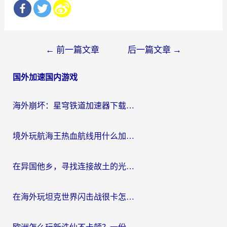
文
←
前一篇文章
后一篇文章
→
章
国外加速国内游戏
导
航
海外崩坏：星穹铁道加速器下载安装：一份给游子的终极网络指南
境外玩航海王热血航线用什么加速器？2026海外玩家实测最优方案（附欧洲问道堡垒前线加速技巧）
在异国他乡，寻找连接故土的光明大陆免费加速器
在海外玩坦克世界闪击战很卡怎么办？老玩家亲测有效的加速器选择指南